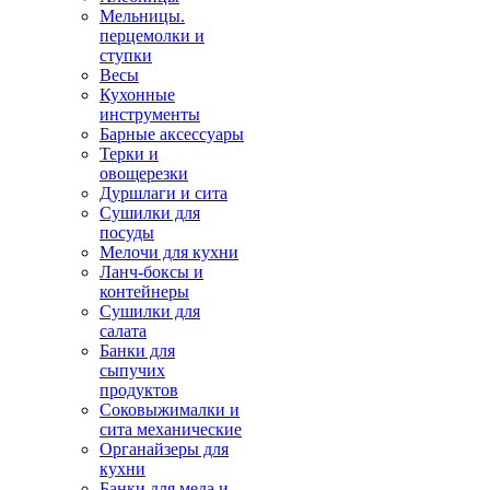
Мельницы.
перцемолки и
ступки
Весы
Кухонные
инструменты
Барные аксессуары
Терки и
овощерезки
Дуршлаги и сита
Сушилки для
посуды
Мелочи для кухни
Ланч-боксы и
контейнеры
Сушилки для
салата
Банки для
сыпучих
продуктов
Соковыжималки и
сита механические
Органайзеры для
кухни
Банки для меда и