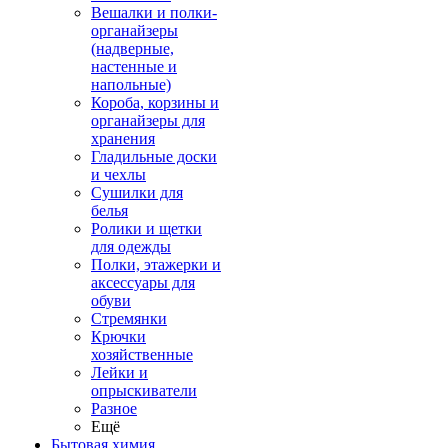
Вешалки и полки-
органайзеры
(надверные,
настенные и
напольные)
Короба, корзины и
органайзеры для
хранения
Гладильные доски
и чехлы
Сушилки для
белья
Ролики и щетки
для одежды
Полки, этажерки и
аксессуары для
обуви
Стремянки
Крючки
хозяйственные
Лейки и
опрыскиватели
Разное
Ещё
Бытовая химия