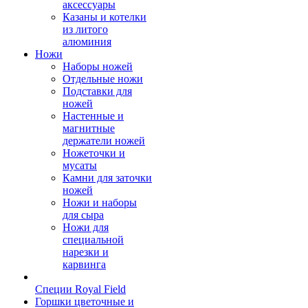
аксессуары
Казаны и котелки
из литого
алюминия
Ножи
Наборы ножей
Отдельные ножи
Подставки для
ножей
Настенные и
магнитные
держатели ножей
Ножеточки и
мусаты
Камни для заточки
ножей
Ножи и наборы
для сыра
Ножи для
специальной
нарезки и
карвинга
Специи Royal Field
Горшки цветочные и