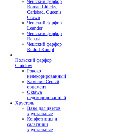
Чешский фарфор
Roman Lidicky,
Carlsbad, Queen's
Crown
Чешский фарфор
Leander
Чешский фарфор
Repast
Чешский фарфор
Rudolf Kampf
Польский фарфор
Сmielow
Рококо
недекорированный
Камелия Серый
орнамент
Oktawa
недекорированный
Хрусталь
Вазы для цветов
хрустальные
Конфетницы и
салатники
хрустальные