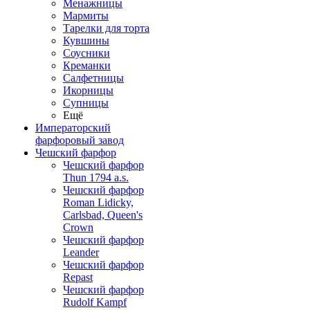
Менажницы
Мармиты
Тарелки для торта
Кувшины
Соусники
Креманки
Салфетницы
Икорницы
Супницы
Ещё
Императорский
фарфоровый завод
Чешский фарфор
Чешский фарфор
Thun 1794 a.s.
Чешский фарфор
Roman Lidicky,
Carlsbad, Queen's
Crown
Чешский фарфор
Leander
Чешский фарфор
Repast
Чешский фарфор
Rudolf Kampf