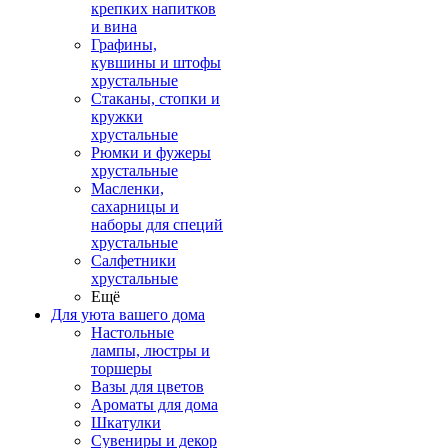
крепких напитков
и вина
Графины,
кувшины и штофы
хрустальные
Стаканы, стопки и
кружки
хрустальные
Рюмки и фужеры
хрустальные
Масленки,
сахарницы и
наборы для специй
хрустальные
Салфетники
хрустальные
Ещё
Для уюта вашего дома
Настольные
лампы, люстры и
торшеры
Вазы для цветов
Ароматы для дома
Шкатулки
Сувениры и декор