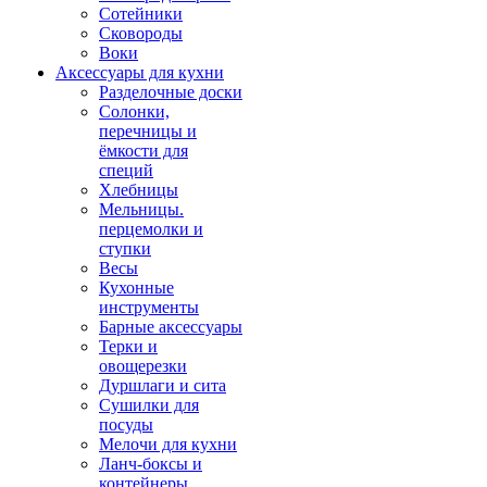
Сотейники
Сковороды
Воки
Аксессуары для кухни
Разделочные доски
Солонки,
перечницы и
ёмкости для
специй
Хлебницы
Мельницы.
перцемолки и
ступки
Весы
Кухонные
инструменты
Барные аксессуары
Терки и
овощерезки
Дуршлаги и сита
Сушилки для
посуды
Мелочи для кухни
Ланч-боксы и
контейнеры