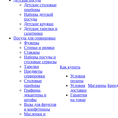
Детская посуда
Детские столовые
приборы
Наборы детской
посуды
Детские кружки
Детские тарелки и
салатники
Посуда для сервировки
Фужеры
Стопки и рюмки
Стаканы
Наборы посуды и
столовые сервизы
Тарелки
Как купить
Предметы
сервировки
Условия
Столовые
оплаты
приборы
Условия
Магазины
Брен
Графины,
доставки
декантеры и
Гарантия
штофы
на товар
Вазы для фруктов
и конфетницы
Масленки и