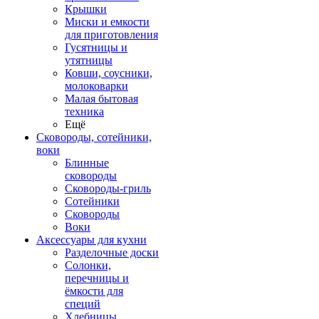
Крышки
Миски и емкости
для приготовления
Гусятницы и
утятницы
Ковши, соусники,
молоковарки
Малая бытовая
техника
Ещё
Сковороды, сотейники,
воки
Блинные
сковороды
Сковороды-гриль
Сотейники
Сковороды
Воки
Аксессуары для кухни
Разделочные доски
Солонки,
перечницы и
ёмкости для
специй
Хлебницы