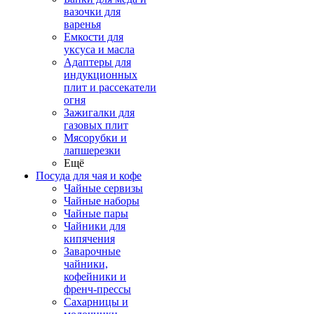
вазочки для
варенья
Емкости для
уксуса и масла
Адаптеры для
индукционных
плит и рассекатели
огня
Зажигалки для
газовых плит
Мясорубки и
лапшерезки
Ещё
Посуда для чая и кофе
Чайные сервизы
Чайные наборы
Чайные пары
Чайники для
кипячения
Заварочные
чайники,
кофейники и
френч-прессы
Сахарницы и