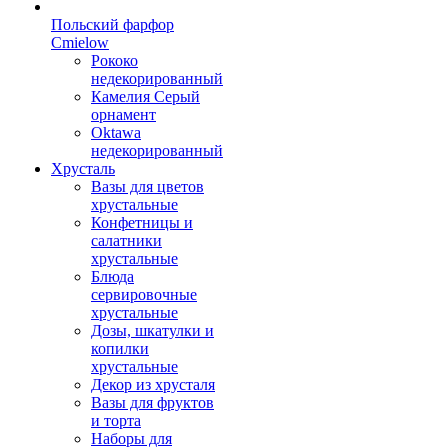
Польский фарфор
Сmielow
Рококо
недекорированный
Камелия Серый
орнамент
Oktawa
недекорированный
Хрусталь
Вазы для цветов
хрустальные
Конфетницы и
салатники
хрустальные
Блюда
сервировочные
хрустальные
Дозы, шкатулки и
копилки
хрустальные
Декор из хрусталя
Вазы для фруктов
и торта
Наборы для