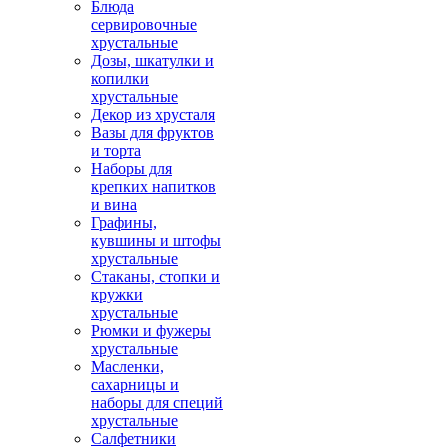
Блюда
сервировочные
хрустальные
Дозы, шкатулки и
копилки
хрустальные
Декор из хрусталя
Вазы для фруктов
и торта
Наборы для
крепких напитков
и вина
Графины,
кувшины и штофы
хрустальные
Стаканы, стопки и
кружки
хрустальные
Рюмки и фужеры
хрустальные
Масленки,
сахарницы и
наборы для специй
хрустальные
Салфетники