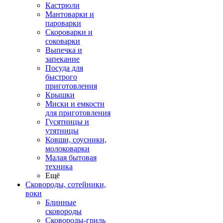
Кастрюли
Мантоварки и
пароварки
Скороварки и
соковарки
Выпечка и
запекание
Посуда для
быстрого
приготовления
Крышки
Миски и емкости
для приготовления
Гусятницы и
утятницы
Ковши, соусники,
молоковарки
Малая бытовая
техника
Ещё
Сковороды, сотейники,
воки
Блинные
сковороды
Сковороды-гриль