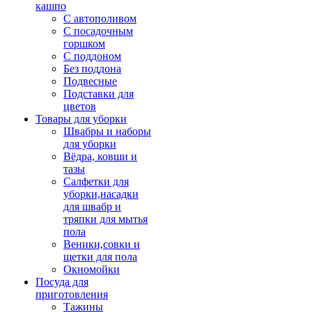
кашпо
С автополивом
С посадочным
горшком
С поддоном
Без поддона
Подвесные
Подставки для
цветов
Товары для уборки
Швабры и наборы
для уборки
Вёдра, ковши и
тазы
Салфетки для
уборки,насадки
для швабр и
тряпки для мытья
пола
Веники,совки и
щетки для пола
Окномойки
Посуда для
приготовления
Тажины