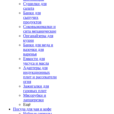
Сушилки для
салата
Банки для
сыпучих
продуктов
Соковыжималки и
сита механические
Органайзеры для
кухни
Банки для меда и
вазочки для
варенья
Емкости для
уксуса и масла
Адаптеры для
индукционных
плит и рассекатели
огня
Зажигалки для
газовых плит
Мясорубки и
лапшерезки
Ещё
Посуда для чая и кофе
Чайные сервизы