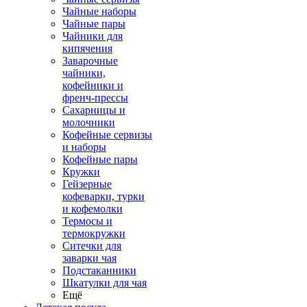
Чайные наборы
Чайные пары
Чайники для
кипячения
Заварочные
чайники,
кофейники и
френч-прессы
Сахарницы и
молочники
Кофейные сервизы
и наборы
Кофейные пары
Кружки
Гейзерные
кофеварки, турки
и кофемолки
Термосы и
термокружки
Ситечки для
заварки чая
Подстаканники
Шкатулки для чая
Ещё