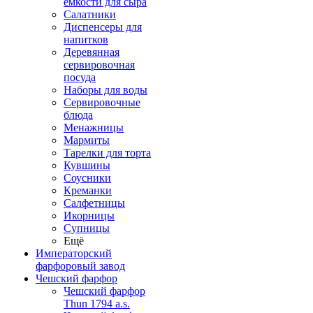
емкости для сыра
Салатники
Диспенсеры для
напитков
Деревянная
сервировочная
посуда
Наборы для воды
Сервировочные
блюда
Менажницы
Мармиты
Тарелки для торта
Кувшины
Соусники
Креманки
Салфетницы
Икорницы
Супницы
Ещё
Императорский
фарфоровый завод
Чешский фарфор
Чешский фарфор
Thun 1794 a.s.