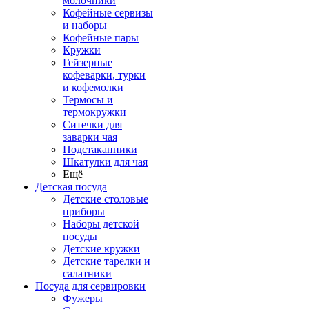
молочники
Кофейные сервизы
и наборы
Кофейные пары
Кружки
Гейзерные
кофеварки, турки
и кофемолки
Термосы и
термокружки
Ситечки для
заварки чая
Подстаканники
Шкатулки для чая
Ещё
Детская посуда
Детские столовые
приборы
Наборы детской
посуды
Детские кружки
Детские тарелки и
салатники
Посуда для сервировки
Фужеры