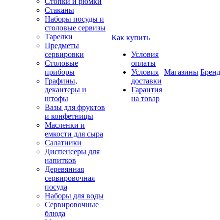
Стопки и рюмки
Стаканы
Наборы посуды и
столовые сервизы
Тарелки
Как купить
Предметы
сервировки
Условия
Столовые
оплаты
приборы
Условия
Магазины
Брен
Графины,
доставки
декантеры и
Гарантия
штофы
на товар
Вазы для фруктов
и конфетницы
Масленки и
емкости для сыра
Салатники
Диспенсеры для
напитков
Деревянная
сервировочная
посуда
Наборы для воды
Сервировочные
блюда