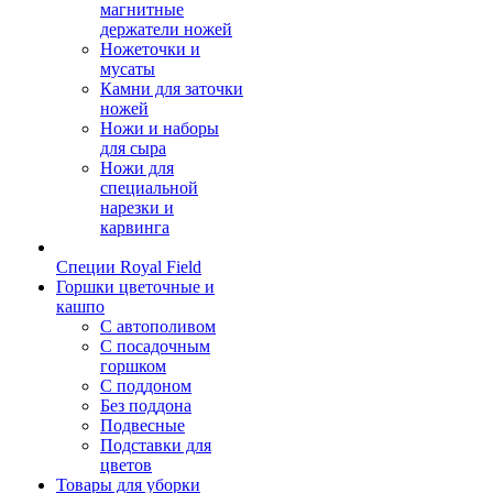
магнитные
держатели ножей
Ножеточки и
мусаты
Камни для заточки
ножей
Ножи и наборы
для сыра
Ножи для
специальной
нарезки и
карвинга
Специи Royal Field
Горшки цветочные и
кашпо
С автополивом
С посадочным
горшком
С поддоном
Без поддона
Подвесные
Подставки для
цветов
Товары для уборки