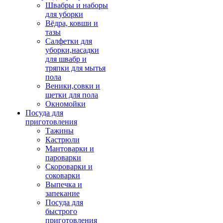
Швабры и наборы
для уборки
Вёдра, ковши и
тазы
Салфетки для
уборки,насадки
для швабр и
тряпки для мытья
пола
Веники,совки и
щетки для пола
Окномойки
Посуда для
приготовления
Тажины
Кастрюли
Мантоварки и
пароварки
Скороварки и
соковарки
Выпечка и
запекание
Посуда для
быстрого
приготовления