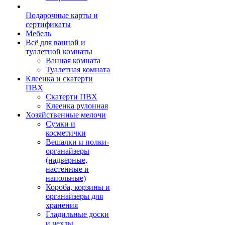
Подарочные карты и
сертификаты
Мебель
Всё для ванной и
туалетной комнаты
Ванная комната
Туалетная комната
Клеенка и скатерти
ПВХ
Скатерти ПВХ
Клеенка рулонная
Хозяйственные мелочи
Сумки и
косметички
Вешалки и полки-
органайзеры
(надверные,
настенные и
напольные)
Короба, корзины и
органайзеры для
хранения
Гладильные доски
и чехлы