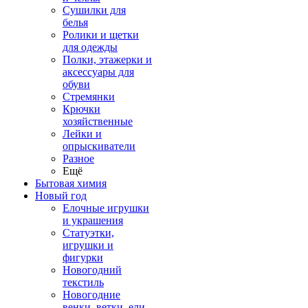
Сушилки для
белья
Ролики и щетки
для одежды
Полки, этажерки и
аксессуары для
обуви
Стремянки
Крючки
хозяйственные
Лейки и
опрыскиватели
Разное
Ещё
Бытовая химия
Новый год
Елочные игрушки
и украшения
Статуэтки,
игрушки и
фигурки
Новогодний
текстиль
Новогодние
венки, ветки, ели