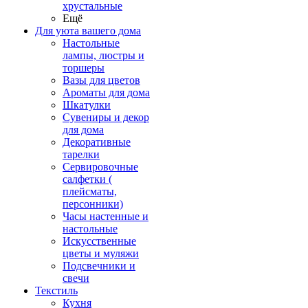
хрустальные
Ещё
Для уюта вашего дома
Настольные
лампы, люстры и
торшеры
Вазы для цветов
Ароматы для дома
Шкатулки
Сувениры и декор
для дома
Декоративные
тарелки
Сервировочные
салфетки (
плейсматы,
персонники)
Часы настенные и
настольные
Искусственные
цветы и муляжи
Подсвечники и
свечи
Текстиль
Кухня