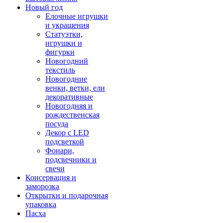
Новый год
Елочные игрушки
и украшения
Статуэтки,
игрушки и
фигурки
Новогодний
текстиль
Новогодние
венки, ветки, ели
декоративные
Новогодняя и
рождественская
посуда
Декор с LED
подсветкой
Фонари,
подсвечники и
свечи
Консервация и
заморозка
Открытки и подарочная
упаковка
Пасха