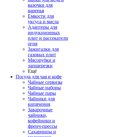
вазочки для
варенья
Емкости для
уксуса и масла
Адаптеры для
индукционных
плит и рассекатели
огня
Зажигалки для
газовых плит
Мясорубки и
лапшерезки
Ещё
Посуда для чая и кофе
Чайные сервизы
Чайные наборы
Чайные пары
Чайники для
кипячения
Заварочные
чайники,
кофейники и
френч-прессы
Сахарницы и