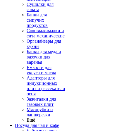
Сушилки для
салата
Банки для
сыпучих
продуктов
Соковыжималки и
сита механические
Органайзеры для
кухни
Банки для меда и
вазочки для
варенья
Емкости для
уксуса и масла
Адаптеры для
индукционных
плит и рассекатели
огня
Зажигалки для
газовых плит
Мясорубки и
лапшерезки
Ещё
Посуда для чая и кофе
Чайные сервизы