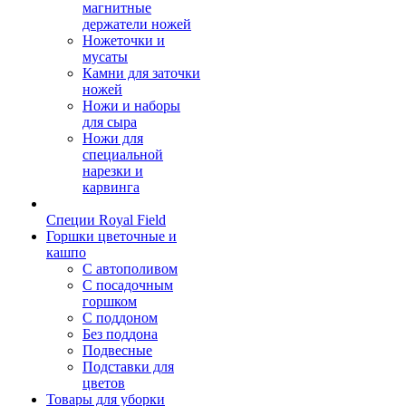
магнитные
держатели ножей
Ножеточки и
мусаты
Камни для заточки
ножей
Ножи и наборы
для сыра
Ножи для
специальной
нарезки и
карвинга
Специи Royal Field
Горшки цветочные и
кашпо
С автополивом
С посадочным
горшком
С поддоном
Без поддона
Подвесные
Подставки для
цветов
Товары для уборки