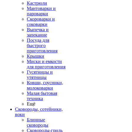
Кастрюли
Мантоварки и
пароварки
Скороварки и
соковарки
Выпечка и
запекание
Посуда для
быстрого
приготовления
Крышки
Миски и емкости
для приготовления
Гусятницы и
утятницы
Ковши, соусники,
молоковарки
Малая бытовая
техника
Ещё
Сковороды, сотейники,
воки
Блинные
сковороды
Сковороды-гриль