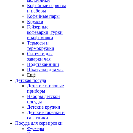
молочники
Кофейные сервизы
и наборы
Кофейные пары
Кружки
Гейзерные
кофеварки, турки
и кофемолки
Термосы и
термокружки
Ситечки для
заварки чая
Подстаканники
Шкатулки для чая
Ещё
Детская посуда
Детские столовые
приборы
Наборы детской
посуды
Детские кружки
Детские тарелки и
салатники
Посуда для сервировки
Фужеры