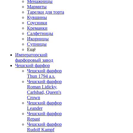
Менажницы
Мармиты
Тарелки для торта
Кувшины
Соусники
Креманки
Салфетницы
Икорницы
Супницы
Ещё
Императорский
фарфоровый завод
Чешский фарфор
Чешский фарфор
Thun 1794 a.s.
Чешский фарфор
Roman Lidicky,
Carlsbad, Queen's
Crown
Чешский фарфор
Leander
Чешский фарфор
Repast
Чешский фарфор
Rudolf Kampf