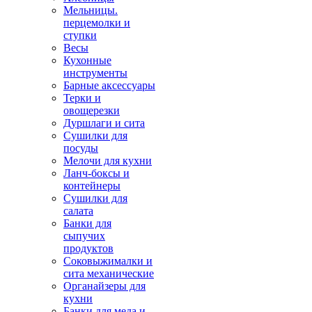
Мельницы.
перцемолки и
ступки
Весы
Кухонные
инструменты
Барные аксессуары
Терки и
овощерезки
Дуршлаги и сита
Сушилки для
посуды
Мелочи для кухни
Ланч-боксы и
контейнеры
Сушилки для
салата
Банки для
сыпучих
продуктов
Соковыжималки и
сита механические
Органайзеры для
кухни
Банки для меда и