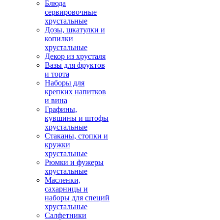
Блюда
сервировочные
хрустальные
Дозы, шкатулки и
копилки
хрустальные
Декор из хрусталя
Вазы для фруктов
и торта
Наборы для
крепких напитков
и вина
Графины,
кувшины и штофы
хрустальные
Стаканы, стопки и
кружки
хрустальные
Рюмки и фужеры
хрустальные
Масленки,
сахарницы и
наборы для специй
хрустальные
Салфетники