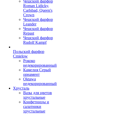
Чешский фарфор
Roman Lidicky,
Carlsbad, Queen's
Crown
Чешский фарфор
Leander
Чешский фарфор
Repast
Чешский фарфор
Rudolf Kampf
Польский фарфор
Сmielow
Рококо
недекорированный
Камелия Серый
орнамент
Oktawa
недекорированный
Хрусталь
Вазы для цветов
хрустальные
Конфетницы и
салатники
хрустальные