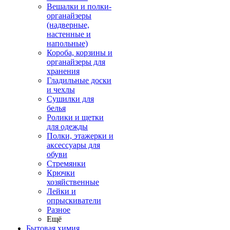
Вешалки и полки-
органайзеры
(надверные,
настенные и
напольные)
Короба, корзины и
органайзеры для
хранения
Гладильные доски
и чехлы
Сушилки для
белья
Ролики и щетки
для одежды
Полки, этажерки и
аксессуары для
обуви
Стремянки
Крючки
хозяйственные
Лейки и
опрыскиватели
Разное
Ещё
Бытовая химия