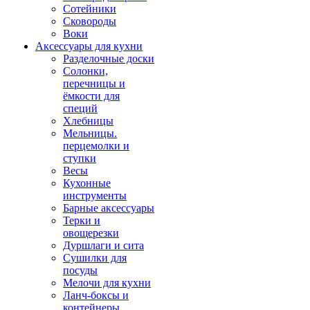
Сотейники
Сковороды
Воки
Аксессуары для кухни
Разделочные доски
Солонки,
перечницы и
ёмкости для
специй
Хлебницы
Мельницы.
перцемолки и
ступки
Весы
Кухонные
инструменты
Барные аксессуары
Терки и
овощерезки
Дуршлаги и сита
Сушилки для
посуды
Мелочи для кухни
Ланч-боксы и
контейнеры