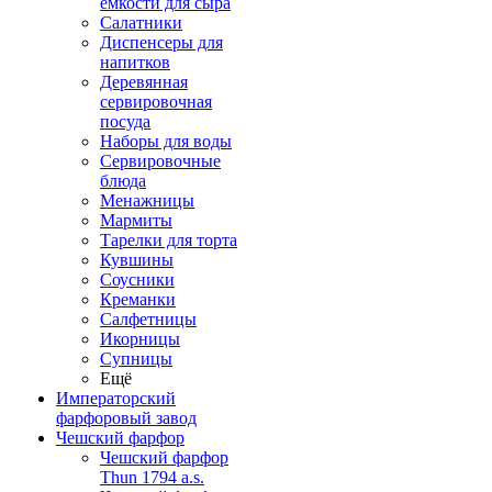
емкости для сыра
Салатники
Диспенсеры для
напитков
Деревянная
сервировочная
посуда
Наборы для воды
Сервировочные
блюда
Менажницы
Мармиты
Тарелки для торта
Кувшины
Соусники
Креманки
Салфетницы
Икорницы
Супницы
Ещё
Императорский
фарфоровый завод
Чешский фарфор
Чешский фарфор
Thun 1794 a.s.