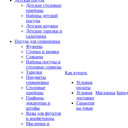
Детская посуда
Детские столовые
приборы
Наборы детской
посуды
Детские кружки
Детские тарелки и
салатники
Посуда для сервировки
Фужеры
Стопки и рюмки
Стаканы
Наборы посуды и
столовые сервизы
Тарелки
Как купить
Предметы
сервировки
Условия
Столовые
оплаты
приборы
Условия
Магазины
Брен
Графины,
доставки
декантеры и
Гарантия
штофы
на товар
Вазы для фруктов
и конфетницы
Масленки и