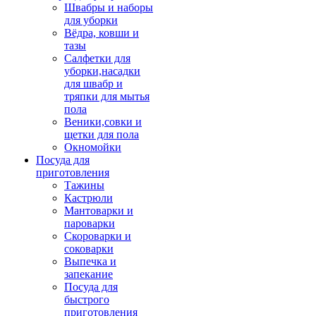
Швабры и наборы
для уборки
Вёдра, ковши и
тазы
Салфетки для
уборки,насадки
для швабр и
тряпки для мытья
пола
Веники,совки и
щетки для пола
Окномойки
Посуда для
приготовления
Тажины
Кастрюли
Мантоварки и
пароварки
Скороварки и
соковарки
Выпечка и
запекание
Посуда для
быстрого
приготовления