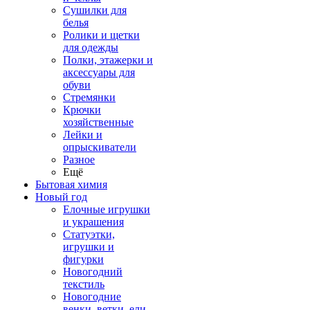
Сушилки для
белья
Ролики и щетки
для одежды
Полки, этажерки и
аксессуары для
обуви
Стремянки
Крючки
хозяйственные
Лейки и
опрыскиватели
Разное
Ещё
Бытовая химия
Новый год
Елочные игрушки
и украшения
Статуэтки,
игрушки и
фигурки
Новогодний
текстиль
Новогодние
венки, ветки, ели