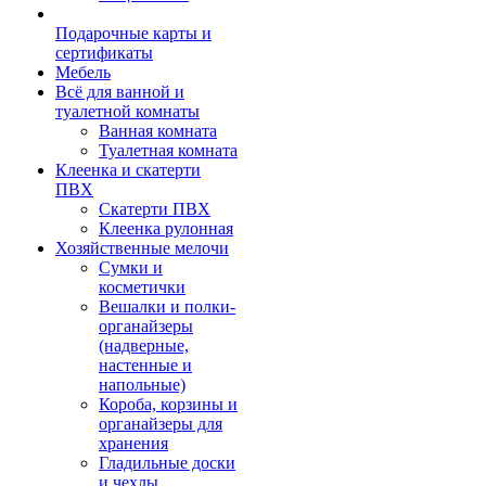
Подарочные карты и
сертификаты
Мебель
Всё для ванной и
туалетной комнаты
Ванная комната
Туалетная комната
Клеенка и скатерти
ПВХ
Скатерти ПВХ
Клеенка рулонная
Хозяйственные мелочи
Сумки и
косметички
Вешалки и полки-
органайзеры
(надверные,
настенные и
напольные)
Короба, корзины и
органайзеры для
хранения
Гладильные доски
и чехлы