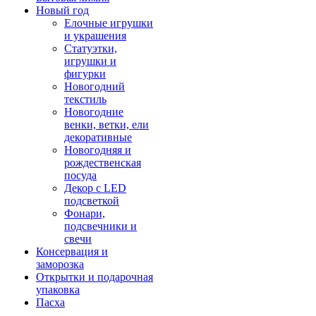
Новый год
Елочные игрушки
и украшения
Статуэтки,
игрушки и
фигурки
Новогодний
текстиль
Новогодние
венки, ветки, ели
декоративные
Новогодняя и
рождественская
посуда
Декор с LED
подсветкой
Фонари,
подсвечники и
свечи
Консервация и
заморозка
Открытки и подарочная
упаковка
Пасха