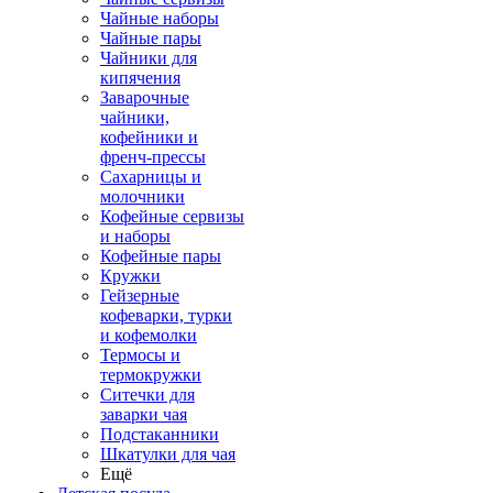
Чайные наборы
Чайные пары
Чайники для
кипячения
Заварочные
чайники,
кофейники и
френч-прессы
Сахарницы и
молочники
Кофейные сервизы
и наборы
Кофейные пары
Кружки
Гейзерные
кофеварки, турки
и кофемолки
Термосы и
термокружки
Ситечки для
заварки чая
Подстаканники
Шкатулки для чая
Ещё