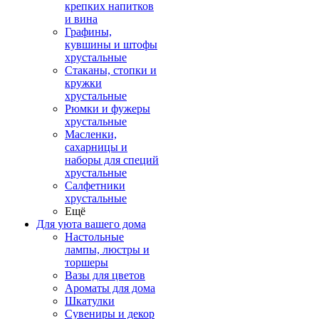
крепких напитков
и вина
Графины,
кувшины и штофы
хрустальные
Стаканы, стопки и
кружки
хрустальные
Рюмки и фужеры
хрустальные
Масленки,
сахарницы и
наборы для специй
хрустальные
Салфетники
хрустальные
Ещё
Для уюта вашего дома
Настольные
лампы, люстры и
торшеры
Вазы для цветов
Ароматы для дома
Шкатулки
Сувениры и декор