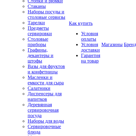
Стопки и рюмки
Стаканы
Наборы посуды и
столовые сервизы
Тарелки
Как купить
Предметы
сервировки
Условия
Столовые
оплаты
приборы
Условия
Магазины
Брен
Графины,
доставки
декантеры и
Гарантия
штофы
на товар
Вазы для фруктов
и конфетницы
Масленки и
емкости для сыра
Салатники
Диспенсеры для
напитков
Деревянная
сервировочная
посуда
Наборы для воды
Сервировочные
блюда