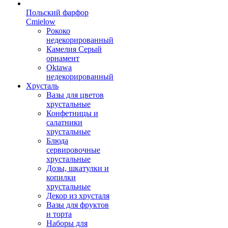
Польский фарфор
Сmielow
Рококо
недекорированный
Камелия Серый
орнамент
Oktawa
недекорированный
Хрусталь
Вазы для цветов
хрустальные
Конфетницы и
салатники
хрустальные
Блюда
сервировочные
хрустальные
Дозы, шкатулки и
копилки
хрустальные
Декор из хрусталя
Вазы для фруктов
и торта
Наборы для