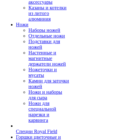
аксессуары
Казаны и котелки
из литого
алюминия
Ножи
Наборы ножей
Отдельные ножи
Подставки для
ножей
Настенные и
магнитные
держатели ножей
Ножеточки и
мусаты
Камни для заточки
ножей
Ножи и наборы
для сыра
Ножи для
специальной
нарезки и
карвинга
Специи Royal Field
Горшки цветочные и