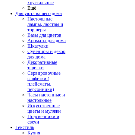
хрустальные
Ещё
Для уюта вашего дома
Настольные
лампы, люстры и
торшеры
Вазы для цветов
Ароматы для дома
Шкатулки
Сувениры и декор
для дома
Декоративные
тарелки
Сервировочные
салфетки (
плейсматы,
персонники)
Часы настенные и
настольные
Искусственные
цветы и муляжи
Подсвечники и
свечи
Текстиль
Кухня