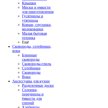
Крышки
Миски и емкости
для приготовления
Гусятницы и
утятницы
Ковши, соусники,
молоковарки
Малая бытовая
техника
Ещё
Сковороды, сотейники,
воки
Блинные
сковороды
Сковороды-гриль
Сотейники
Сковороды
Воки
Аксессуары для кухни
Разделочные доски
Солонки,
перечницы и
ёмкости для
специй
Хлебницы