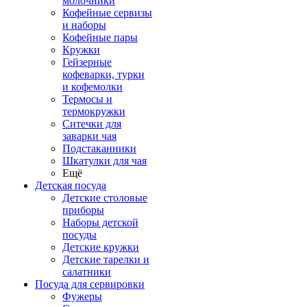
молочники
Кофейные сервизы
и наборы
Кофейные пары
Кружки
Гейзерные
кофеварки, турки
и кофемолки
Термосы и
термокружки
Ситечки для
заварки чая
Подстаканники
Шкатулки для чая
Ещё
Детская посуда
Детские столовые
приборы
Наборы детской
посуды
Детские кружки
Детские тарелки и
салатники
Посуда для сервировки
Фужеры