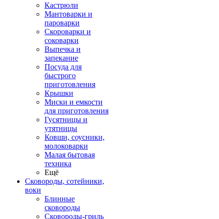
Кастрюли
Мантоварки и
пароварки
Скороварки и
соковарки
Выпечка и
запекание
Посуда для
быстрого
приготовления
Крышки
Миски и емкости
для приготовления
Гусятницы и
утятницы
Ковши, соусники,
молоковарки
Малая бытовая
техника
Ещё
Сковороды, сотейники,
воки
Блинные
сковороды
Сковороды-гриль