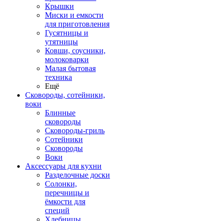
Крышки
Миски и емкости
для приготовления
Гусятницы и
утятницы
Ковши, соусники,
молоковарки
Малая бытовая
техника
Ещё
Сковороды, сотейники,
воки
Блинные
сковороды
Сковороды-гриль
Сотейники
Сковороды
Воки
Аксессуары для кухни
Разделочные доски
Солонки,
перечницы и
ёмкости для
специй
Хлебницы