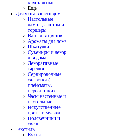
хрустальные
Ещё
Для уюта вашего дома
Настольные
лампы, люстры и
торшеры
Вазы для цветов
Ароматы для дома
Шкатулки
Сувениры и декор
для дома
Декоративные
тарелки
Сервировочные
салфетки (
плейсматы,
персонники)
Часы настенные и
настольные
Искусственные
цветы и муляжи
Подсвечники и
свечи
Текстиль
Кухня