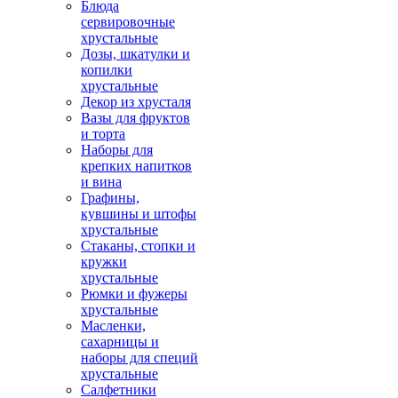
Блюда
сервировочные
хрустальные
Дозы, шкатулки и
копилки
хрустальные
Декор из хрусталя
Вазы для фруктов
и торта
Наборы для
крепких напитков
и вина
Графины,
кувшины и штофы
хрустальные
Стаканы, стопки и
кружки
хрустальные
Рюмки и фужеры
хрустальные
Масленки,
сахарницы и
наборы для специй
хрустальные
Салфетники