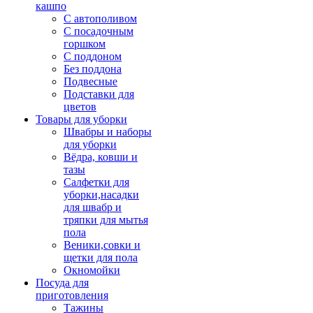
кашпо
С автополивом
С посадочным
горшком
С поддоном
Без поддона
Подвесные
Подставки для
цветов
Товары для уборки
Швабры и наборы
для уборки
Вёдра, ковши и
тазы
Салфетки для
уборки,насадки
для швабр и
тряпки для мытья
пола
Веники,совки и
щетки для пола
Окномойки
Посуда для
приготовления
Тажины