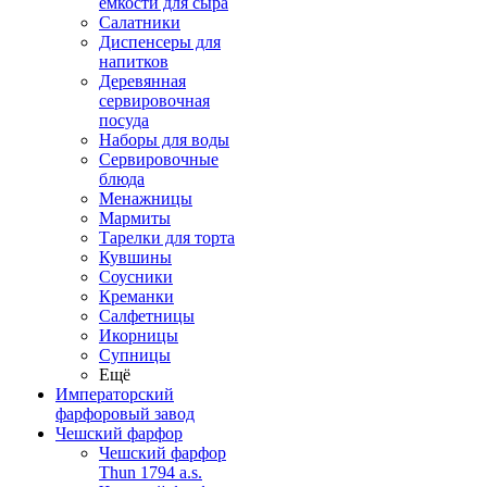
емкости для сыра
Салатники
Диспенсеры для
напитков
Деревянная
сервировочная
посуда
Наборы для воды
Сервировочные
блюда
Менажницы
Мармиты
Тарелки для торта
Кувшины
Соусники
Креманки
Салфетницы
Икорницы
Супницы
Ещё
Императорский
фарфоровый завод
Чешский фарфор
Чешский фарфор
Thun 1794 a.s.