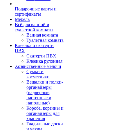
Подарочные карты и
сертификаты
Мебель
Всё для ванной и
туалетной комнаты
Ванная комната
Туалетная комната
Клеенка и скатерти
ПВХ
Скатерти ПВХ
Клеенка рулонная
Хозяйственные мелочи
Сумки и
косметички
Вешалки и полки-
органайзеры
(надверные,
настенные и
напольные)
Короба, корзины и
органайзеры для
хранения
Гладильные доски
и чехлы