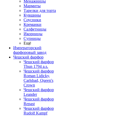
Менажницы
Мармиты
Тарелки для торта
Кувшины
Соусники
Креманки
Салфетницы
Икорницы
Супницы
Ещё
Императорский
фарфоровый завод
Чешский фарфор
Чешский фарфор
Thun 1794 a.s.
Чешский фарфор
Roman Lidicky,
Carlsbad, Queen's
Crown
Чешский фарфор
Leander
Чешский фарфор
Repast
Чешский фарфор
Rudolf Kampf