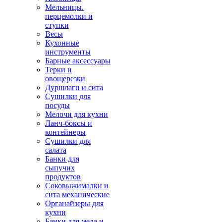
Мельницы.
перцемолки и
ступки
Весы
Кухонные
инструменты
Барные аксессуары
Терки и
овощерезки
Дуршлаги и сита
Сушилки для
посуды
Мелочи для кухни
Ланч-боксы и
контейнеры
Сушилки для
салата
Банки для
сыпучих
продуктов
Соковыжималки и
сита механические
Органайзеры для
кухни
Банки для меда и