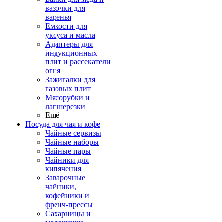
вазочки для
варенья
Емкости для
уксуса и масла
Адаптеры для
индукционных
плит и рассекатели
огня
Зажигалки для
газовых плит
Мясорубки и
лапшерезки
Ещё
Посуда для чая и кофе
Чайные сервизы
Чайные наборы
Чайные пары
Чайники для
кипячения
Заварочные
чайники,
кофейники и
френч-прессы
Сахарницы и