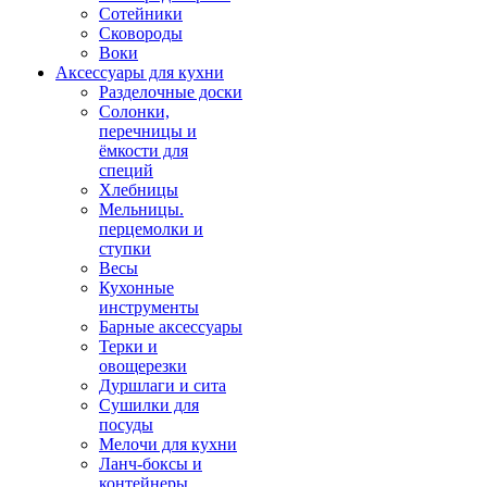
Сотейники
Сковороды
Воки
Аксессуары для кухни
Разделочные доски
Солонки,
перечницы и
ёмкости для
специй
Хлебницы
Мельницы.
перцемолки и
ступки
Весы
Кухонные
инструменты
Барные аксессуары
Терки и
овощерезки
Дуршлаги и сита
Сушилки для
посуды
Мелочи для кухни
Ланч-боксы и
контейнеры