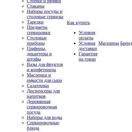
Стопки и рюмки
Стаканы
Наборы посуды и
столовые сервизы
Тарелки
Как купить
Предметы
сервировки
Условия
Столовые
оплаты
приборы
Условия
Магазины
Брен
Графины,
доставки
декантеры и
Гарантия
штофы
на товар
Вазы для фруктов
и конфетницы
Масленки и
емкости для сыра
Салатники
Диспенсеры для
напитков
Деревянная
сервировочная
посуда
Наборы для воды
Сервировочные
блюда