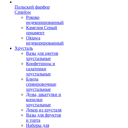
Польский фарфор
Сmielow
Рококо
недекорированный
Камелия Серый
орнамент
Oktawa
недекорированный
Хрусталь
Вазы для цветов
хрустальные
Конфетницы и
салатники
хрустальные
Блюда
сервировочные
хрустальные
Дозы, шкатулки и
копилки
хрустальные
Декор из хрусталя
Вазы для фруктов
и торта
Наборы для