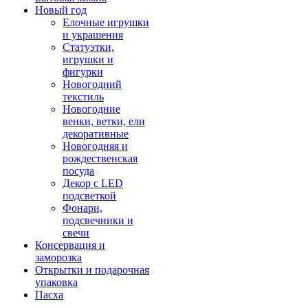
Новый год
Елочные игрушки
и украшения
Статуэтки,
игрушки и
фигурки
Новогодний
текстиль
Новогодние
венки, ветки, ели
декоративные
Новогодняя и
рождественская
посуда
Декор с LED
подсветкой
Фонари,
подсвечники и
свечи
Консервация и
заморозка
Открытки и подарочная
упаковка
Пасха