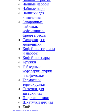
Чайные наборы
Чайные пары
Чайники для
кипячения
Заварочные
чайники,
кофейники и
френч-прессы
Сахарницы и
молочники
Кофейные сервизы
и наборы
Кофейные пары
Кружки
Гейзерные
кофеварки, турки
и кофемолки
Термосы и
термокружки
Ситечки для
заварки чая
Подстаканники
Шкатулки для чая
Ещё