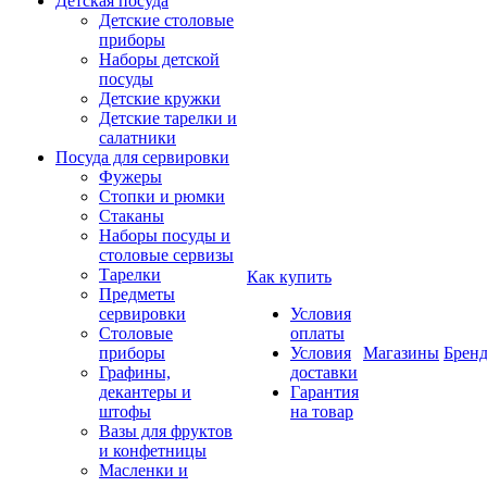
Детская посуда
Детские столовые
приборы
Наборы детской
посуды
Детские кружки
Детские тарелки и
салатники
Посуда для сервировки
Фужеры
Стопки и рюмки
Стаканы
Наборы посуды и
столовые сервизы
Тарелки
Как купить
Предметы
сервировки
Условия
Столовые
оплаты
приборы
Условия
Магазины
Брен
Графины,
доставки
декантеры и
Гарантия
штофы
на товар
Вазы для фруктов
и конфетницы
Масленки и