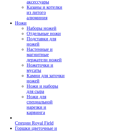
аксессуары
Казаны и котелки
из литого
алюминия
Ножи
Наборы ножей
Отдельные ножи
Подставки для
ножей
Настенные и
магнитные
держатели ножей
Ножеточки и
мусаты
Камни для заточки
ножей
Ножи и наборы
для сыра
Ножи для
специальной
нарезки и
карвинга
Специи Royal Field
Горшки цветочные и