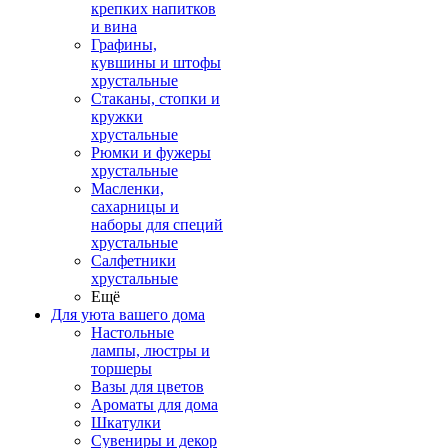
крепких напитков
и вина
Графины,
кувшины и штофы
хрустальные
Стаканы, стопки и
кружки
хрустальные
Рюмки и фужеры
хрустальные
Масленки,
сахарницы и
наборы для специй
хрустальные
Салфетники
хрустальные
Ещё
Для уюта вашего дома
Настольные
лампы, люстры и
торшеры
Вазы для цветов
Ароматы для дома
Шкатулки
Сувениры и декор