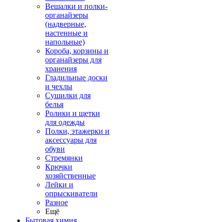
Вешалки и полки-
органайзеры
(надверные,
настенные и
напольные)
Короба, корзины и
органайзеры для
хранения
Гладильные доски
и чехлы
Сушилки для
белья
Ролики и щетки
для одежды
Полки, этажерки и
аксессуары для
обуви
Стремянки
Крючки
хозяйственные
Лейки и
опрыскиватели
Разное
Ещё
Бытовая химия