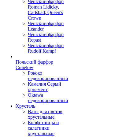
Чешский фарфор
Roman Lidicky,
Carlsbad, Queen's
Crown
Чешский фарфор
Leander
Чешский фарфор
Repast
Чешский фарфор
Rudolf Kampf
Польский фарфор
Сmielow
Рококо
недекорированный
Камелия Серый
орнамент
Oktawa
недекорированный
Хрусталь
Вазы для цветов
хрустальные
Конфетницы и
салатники
хрустальные