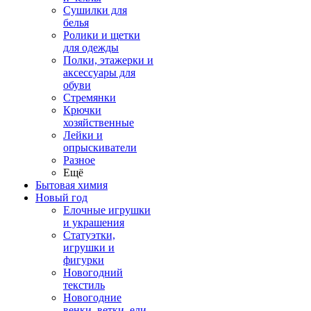
Сушилки для
белья
Ролики и щетки
для одежды
Полки, этажерки и
аксессуары для
обуви
Стремянки
Крючки
хозяйственные
Лейки и
опрыскиватели
Разное
Ещё
Бытовая химия
Новый год
Елочные игрушки
и украшения
Статуэтки,
игрушки и
фигурки
Новогодний
текстиль
Новогодние
венки, ветки, ели