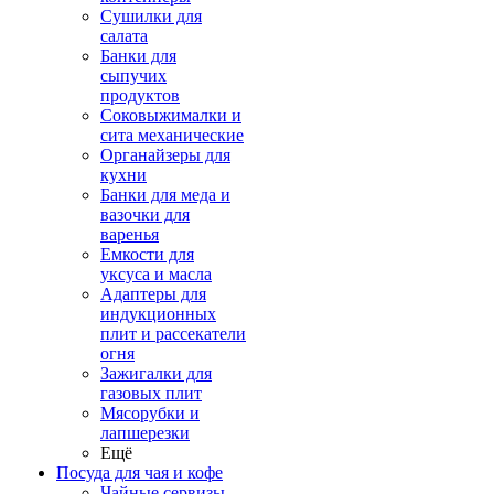
Сушилки для
салата
Банки для
сыпучих
продуктов
Соковыжималки и
сита механические
Органайзеры для
кухни
Банки для меда и
вазочки для
варенья
Емкости для
уксуса и масла
Адаптеры для
индукционных
плит и рассекатели
огня
Зажигалки для
газовых плит
Мясорубки и
лапшерезки
Ещё
Посуда для чая и кофе
Чайные сервизы