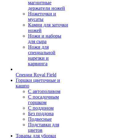
магнитные
держатели ножей
Ножеточки и
мусаты
Камни для заточки
ножей
Ножи и наборы
для сыра
Ножи для
специальной
нарезки и
карвинга
Специи Royal Field
Горшки цветочные и
кашпо
С автополивом
С посадочным
горшком
С поддоном
Без поддона
Подвесные
Подставки для
цветов
Товары для уборки