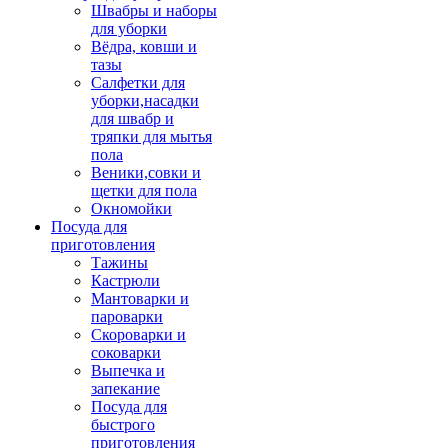
Швабры и наборы
для уборки
Вёдра, ковши и
тазы
Салфетки для
уборки,насадки
для швабр и
тряпки для мытья
пола
Веники,совки и
щетки для пола
Окномойки
Посуда для
приготовления
Тажины
Кастрюли
Мантоварки и
пароварки
Скороварки и
соковарки
Выпечка и
запекание
Посуда для
быстрого
приготовления