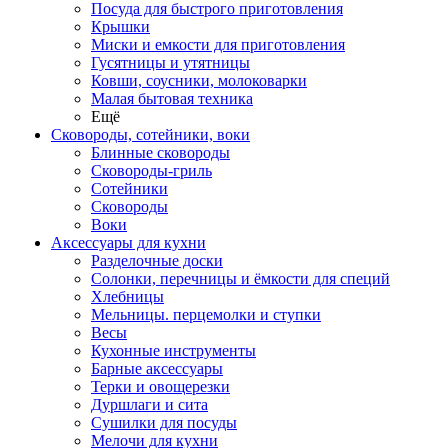
Посуда для быстрого приготовления
Крышки
Миски и емкости для приготовления
Гусятницы и утятницы
Ковши, соусники, молоковарки
Малая бытовая техника
Ещё
Сковороды, сотейники, воки
Блинные сковороды
Сковороды-гриль
Сотейники
Сковороды
Воки
Аксессуары для кухни
Разделочные доски
Солонки, перечницы и ёмкости для специй
Хлебницы
Мельницы. перцемолки и ступки
Весы
Кухонные инструменты
Барные аксессуары
Терки и овощерезки
Дуршлаги и сита
Сушилки для посуды
Мелочи для кухни