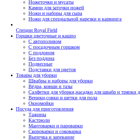
Ножеточки и мусаты
Камни для заточки ножей
Ножи и наборы для сыра
Ножи для специальной нарезки и карвинга
Специи Royal Field
Горшки цветочные и кашпо
С автополивом
С посадочным горшком
С поддоном
Без поддона
Подвесные
Подставки для цветов
Товары для уборки
Швабры и наборы для уборки
Вёдра, ковши и тазы
Салфетки для уборки,насадки для швабр и тряпки 
Веники,совки и щетки для пола
Окномойки
Посуда для приготовления
Тажины
Кастрюли
Мантоварки и пароварки
Скороварки и соковарки
Выпечка и запекание