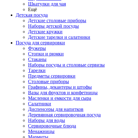
Шкатулки для чая
Ещё
Детская посуда
Детские столовые приборы
Наборы детской посуды
Детские кружки
Детские тарелки и салатники
Посуда для сервировки
Фужеры
Стопки и рюмки
Стаканы
Наборы посуды и столовые сервизы
Тарелки
Предметы сервировки
Столовые приборы
Графины, декантеры и штофы
Вазы для фруктов и конфетницы
Масленки и емкости для сыра
Салатники
Диспенсеры для напитков
Деревянная сервировочная посуда
Наборы для воды
Сервировочные блюда
Менажницы
Мармиты