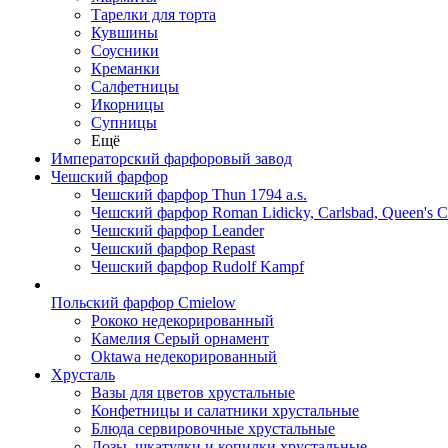
Тарелки для торта
Кувшины
Соусники
Креманки
Салфетницы
Икорницы
Супницы
Ещё
Императорский фарфоровый завод
Чешский фарфор
Чешский фарфор Thun 1794 a.s.
Чешский фарфор Roman Lidicky, Carlsbad, Queen's 
Чешский фарфор Leander
Чешский фарфор Repast
Чешский фарфор Rudolf Kampf
Польский фарфор Сmielow
Рококо недекорированный
Камелия Серый орнамент
Oktawa недекорированный
Хрусталь
Вазы для цветов хрустальные
Конфетницы и салатники хрустальные
Блюда сервировочные хрустальные
Дозы, шкатулки и копилки хрустальные