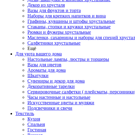
Декор из хрусталя
Вазы для фруктов и торта
Наборы для крепких напитков и вина
Графины, кувшины и штофы хрустальные
Стаканы, стопки и кружки хрустальные
Рюмки и фужеры хрустальные
Масленки, сахарницы и наборы для специй хруста
Салфетники хрустальные
Ещё
Для уюта вашего дома
Настольные лампы, люстры и торшеры
Вазы для цветов
Ароматы для дома
Шкатулки
Сувениры и декор для дома
Декоративные тарелки
Сервировочные салфетки ( плейсматы, персонники
Часы настенные и настольные
Искусственные цветы и муляжи
Подсвечники и свечи
Текстиль
Кухня
Спальня
Гостиная