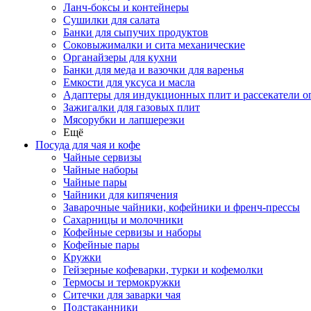
Ланч-боксы и контейнеры
Сушилки для салата
Банки для сыпучих продуктов
Соковыжималки и сита механические
Органайзеры для кухни
Банки для меда и вазочки для варенья
Емкости для уксуса и масла
Адаптеры для индукционных плит и рассекатели о
Зажигалки для газовых плит
Мясорубки и лапшерезки
Ещё
Посуда для чая и кофе
Чайные сервизы
Чайные наборы
Чайные пары
Чайники для кипячения
Заварочные чайники, кофейники и френч-прессы
Сахарницы и молочники
Кофейные сервизы и наборы
Кофейные пары
Кружки
Гейзерные кофеварки, турки и кофемолки
Термосы и термокружки
Ситечки для заварки чая
Подстаканники