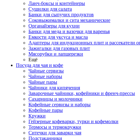
Ланч-боксы и контейнеры
Сушилки для салата
Банки для сыпучих продуктов
Соковыжималки и сита механические
Органайзеры для кухни
Банки для меда и вазочки для варенья
Емкости для уксуса и масла
Адаптеры для индукционных плит и рассекатели о
Зажигалки для газовых плит
Мясорубки и лапшерезки
Ещё
Посуда для чая и кофе
Чайные сервизы
Чайные наборы
Чайные пары
Чайники для кипячения
Заварочные чайники, кофейники и френч-прессы
Сахарницы и молочники
Кофейные сервизы и наборы
Кофейные пары
Кружки
Гейзерные кофеварки, турки и кофемолки
Термосы и термокружки
Ситечки для заварки чая
Подстаканники