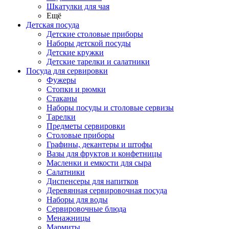
Шкатулки для чая
Ещё
Детская посуда
Детские столовые приборы
Наборы детской посуды
Детские кружки
Детские тарелки и салатники
Посуда для сервировки
Фужеры
Стопки и рюмки
Стаканы
Наборы посуды и столовые сервизы
Тарелки
Предметы сервировки
Столовые приборы
Графины, декантеры и штофы
Вазы для фруктов и конфетницы
Масленки и емкости для сыра
Салатники
Диспенсеры для напитков
Деревянная сервировочная посуда
Наборы для воды
Сервировочные блюда
Менажницы
Мармиты