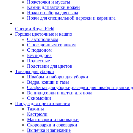
Ножеточки и мусаты
Камни для заточки ножей
Ножи и наборы для сыра
Ножи для специальной нарезки и карвинга
Специи Royal Field
Горшки цветочные и кашпо
С автополивом
С посадочным горшком
С поддоном
Без поддона
Подвесные
Подставки для цветов
Товары для уборки
Швабры и наборы для уборки
Вёдра, ковши и тазы
Салфетки для уборки,насадки для швабр и тряпки 
Веники,совки и щетки для пола
Окномойки
Посуда для приготовления
Тажины
Кастрюли
Мантоварки и пароварки
Скороварки и соковарки
Выпечка и запекание