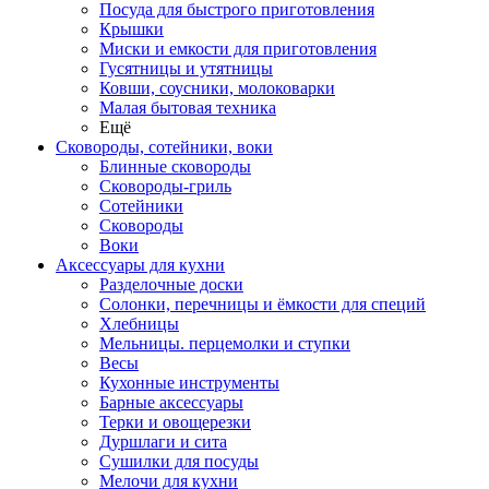
Посуда для быстрого приготовления
Крышки
Миски и емкости для приготовления
Гусятницы и утятницы
Ковши, соусники, молоковарки
Малая бытовая техника
Ещё
Сковороды, сотейники, воки
Блинные сковороды
Сковороды-гриль
Сотейники
Сковороды
Воки
Аксессуары для кухни
Разделочные доски
Солонки, перечницы и ёмкости для специй
Хлебницы
Мельницы. перцемолки и ступки
Весы
Кухонные инструменты
Барные аксессуары
Терки и овощерезки
Дуршлаги и сита
Сушилки для посуды
Мелочи для кухни