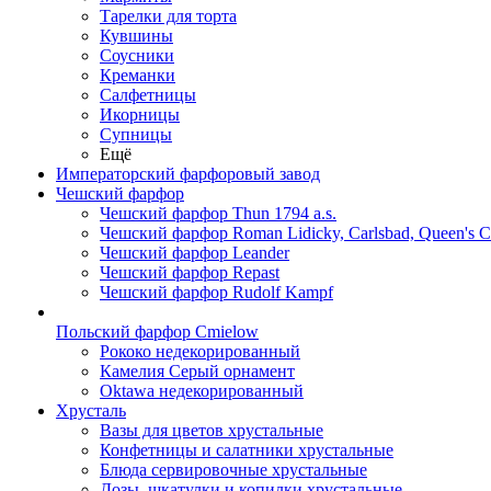
Тарелки для торта
Кувшины
Соусники
Креманки
Салфетницы
Икорницы
Супницы
Ещё
Императорский фарфоровый завод
Чешский фарфор
Чешский фарфор Thun 1794 a.s.
Чешский фарфор Roman Lidicky, Carlsbad, Queen's 
Чешский фарфор Leander
Чешский фарфор Repast
Чешский фарфор Rudolf Kampf
Польский фарфор Сmielow
Рококо недекорированный
Камелия Серый орнамент
Oktawa недекорированный
Хрусталь
Вазы для цветов хрустальные
Конфетницы и салатники хрустальные
Блюда сервировочные хрустальные
Дозы, шкатулки и копилки хрустальные