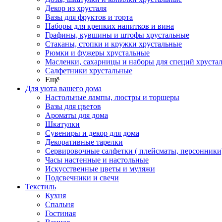
Декор из хрусталя
Вазы для фруктов и торта
Наборы для крепких напитков и вина
Графины, кувшины и штофы хрустальные
Стаканы, стопки и кружки хрустальные
Рюмки и фужеры хрустальные
Масленки, сахарницы и наборы для специй хруста
Салфетники хрустальные
Ещё
Для уюта вашего дома
Настольные лампы, люстры и торшеры
Вазы для цветов
Ароматы для дома
Шкатулки
Сувениры и декор для дома
Декоративные тарелки
Сервировочные салфетки ( плейсматы, персонники
Часы настенные и настольные
Искусственные цветы и муляжи
Подсвечники и свечи
Текстиль
Кухня
Спальня
Гостиная