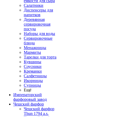
емкости для сыра
Салатники
Диспенсеры для
напитков
Деревянная
сервировочная
посуда
Наборы для воды
Сервировочные
блюда
Менажницы
Мармиты
Тарелки для торта
Кувшины
Соусники
Креманки
Салфетницы
Икорницы
Супницы
Ещё
Императорский
фарфоровый завод
Чешский фарфор
Чешский фарфор
Thun 1794 a.s.