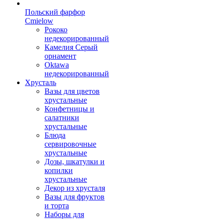
Польский фарфор
Сmielow
Рококо
недекорированный
Камелия Серый
орнамент
Oktawa
недекорированный
Хрусталь
Вазы для цветов
хрустальные
Конфетницы и
салатники
хрустальные
Блюда
сервировочные
хрустальные
Дозы, шкатулки и
копилки
хрустальные
Декор из хрусталя
Вазы для фруктов
и торта
Наборы для