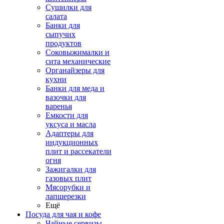
Сушилки для
салата
Банки для
сыпучих
продуктов
Соковыжималки и
сита механические
Органайзеры для
кухни
Банки для меда и
вазочки для
варенья
Емкости для
уксуса и масла
Адаптеры для
индукционных
плит и рассекатели
огня
Зажигалки для
газовых плит
Мясорубки и
лапшерезки
Ещё
Посуда для чая и кофе
Чайные сервизы