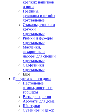
крепких напитков
и вина
Графины,
кувшины и штофы
хрустальные
Стаканы, стопки и
кружки
хрустальные
Рюмки и фужеры
хрустальные
Масленки,
сахарницы и
наборы для специй
хрустальные
Салфетники
хрустальные
Ещё
Для уюта вашего дома
Настольные
лампы, люстры и
торшеры
Вазы для цветов
Ароматы для дома
Шкатулки
Сувениры и декор