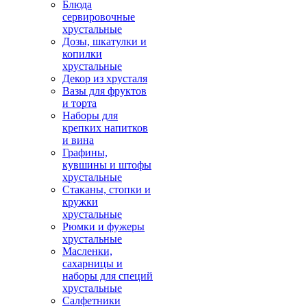
Блюда
сервировочные
хрустальные
Дозы, шкатулки и
копилки
хрустальные
Декор из хрусталя
Вазы для фруктов
и торта
Наборы для
крепких напитков
и вина
Графины,
кувшины и штофы
хрустальные
Стаканы, стопки и
кружки
хрустальные
Рюмки и фужеры
хрустальные
Масленки,
сахарницы и
наборы для специй
хрустальные
Салфетники