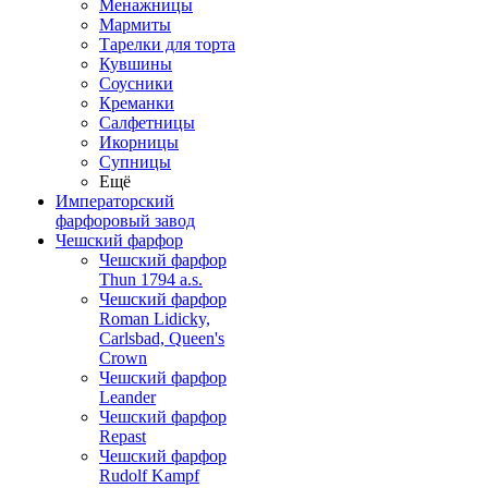
Менажницы
Мармиты
Тарелки для торта
Кувшины
Соусники
Креманки
Салфетницы
Икорницы
Супницы
Ещё
Императорский
фарфоровый завод
Чешский фарфор
Чешский фарфор
Thun 1794 a.s.
Чешский фарфор
Roman Lidicky,
Carlsbad, Queen's
Crown
Чешский фарфор
Leander
Чешский фарфор
Repast
Чешский фарфор
Rudolf Kampf