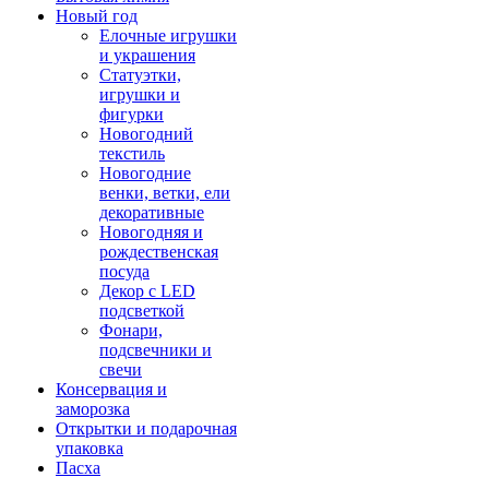
Новый год
Елочные игрушки
и украшения
Статуэтки,
игрушки и
фигурки
Новогодний
текстиль
Новогодние
венки, ветки, ели
декоративные
Новогодняя и
рождественская
посуда
Декор с LED
подсветкой
Фонари,
подсвечники и
свечи
Консервация и
заморозка
Открытки и подарочная
упаковка
Пасха