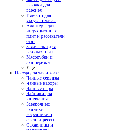
вазочки для
варенья
Емкости для
уксуса и масла
Адаптеры для
индукционных
плит и рассекатели
огня
Зажигалки для
газовых плит
Мясорубки и
лапшерезки
Ещё
Посуда для чая и кофе
Чайные сервизы
Чайные наборы
Чайные пары
Чайники для
кипячения
Заварочные
чайники,
кофейники и
френч-прессы
Сахарницы и