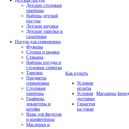
Детская посуда
Детские столовые
приборы
Наборы детской
посуды
Детские кружки
Детские тарелки и
салатники
Посуда для сервировки
Фужеры
Стопки и рюмки
Стаканы
Наборы посуды и
столовые сервизы
Тарелки
Как купить
Предметы
сервировки
Условия
Столовые
оплаты
приборы
Условия
Магазины
Брен
Графины,
доставки
декантеры и
Гарантия
штофы
на товар
Вазы для фруктов
и конфетницы
Масленки и