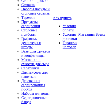
Стопки и рюмки
Стаканы
Наборы посуды и
столовые сервизы
Тарелки
Как купить
Предметы
сервировки
Условия
Столовые
оплаты
приборы
Условия
Магазины
Брен
Графины,
доставки
декантеры и
Гарантия
штофы
на товар
Вазы для фруктов
и конфетницы
Масленки и
емкости для сыра
Салатники
Диспенсеры для
напитков
Деревянная
сервировочная
посуда
Наборы для воды
Сервировочные
блюда