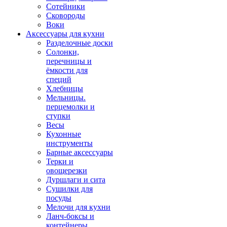
Сотейники
Сковороды
Воки
Аксессуары для кухни
Разделочные доски
Солонки,
перечницы и
ёмкости для
специй
Хлебницы
Мельницы.
перцемолки и
ступки
Весы
Кухонные
инструменты
Барные аксессуары
Терки и
овощерезки
Дуршлаги и сита
Сушилки для
посуды
Мелочи для кухни
Ланч-боксы и
контейнеры