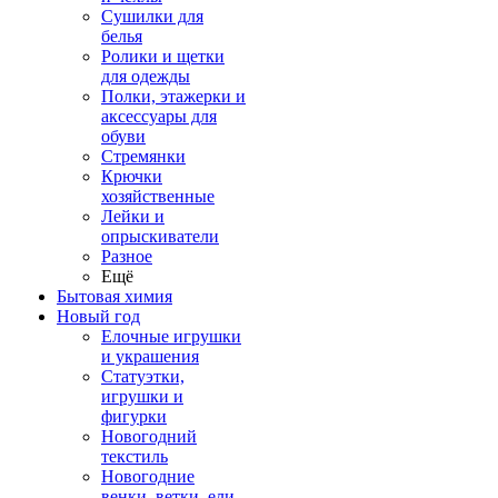
Сушилки для
белья
Ролики и щетки
для одежды
Полки, этажерки и
аксессуары для
обуви
Стремянки
Крючки
хозяйственные
Лейки и
опрыскиватели
Разное
Ещё
Бытовая химия
Новый год
Елочные игрушки
и украшения
Статуэтки,
игрушки и
фигурки
Новогодний
текстиль
Новогодние
венки, ветки, ели