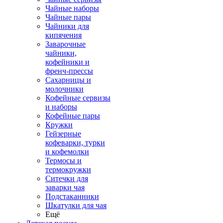
Чайные наборы
Чайные пары
Чайники для
кипячения
Заварочные
чайники,
кофейники и
френч-прессы
Сахарницы и
молочники
Кофейные сервизы
и наборы
Кофейные пары
Кружки
Гейзерные
кофеварки, турки
и кофемолки
Термосы и
термокружки
Ситечки для
заварки чая
Подстаканники
Шкатулки для чая
Ещё