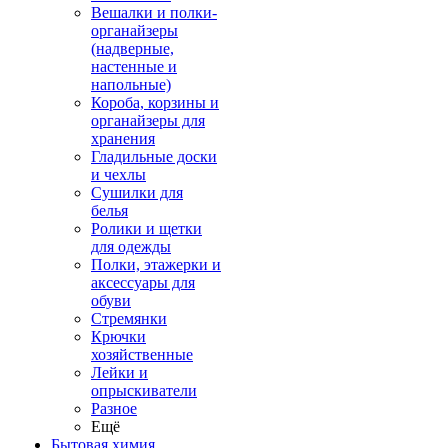
Вешалки и полки-
органайзеры
(надверные,
настенные и
напольные)
Короба, корзины и
органайзеры для
хранения
Гладильные доски
и чехлы
Сушилки для
белья
Ролики и щетки
для одежды
Полки, этажерки и
аксессуары для
обуви
Стремянки
Крючки
хозяйственные
Лейки и
опрыскиватели
Разное
Ещё
Бытовая химия