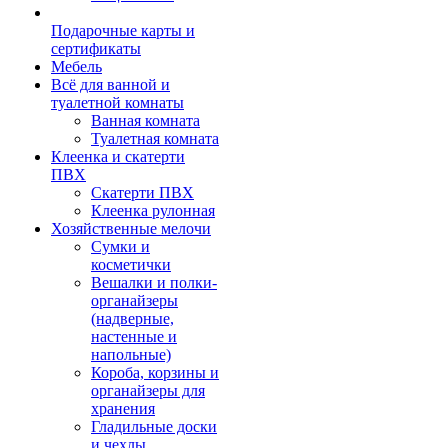
Подарочные карты и
сертификаты
Мебель
Всё для ванной и
туалетной комнаты
Ванная комната
Туалетная комната
Клеенка и скатерти
ПВХ
Скатерти ПВХ
Клеенка рулонная
Хозяйственные мелочи
Сумки и
косметички
Вешалки и полки-
органайзеры
(надверные,
настенные и
напольные)
Короба, корзины и
органайзеры для
хранения
Гладильные доски
и чехлы