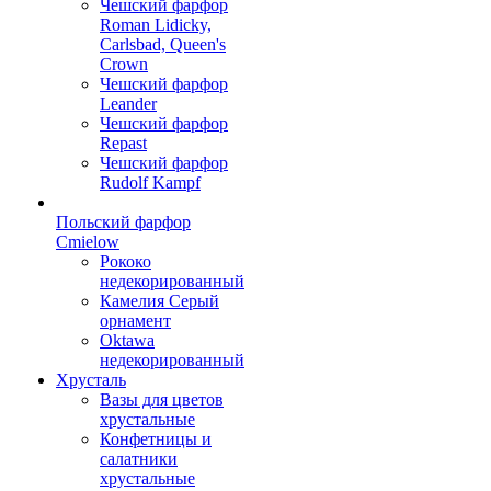
Чешский фарфор
Roman Lidicky,
Carlsbad, Queen's
Crown
Чешский фарфор
Leander
Чешский фарфор
Repast
Чешский фарфор
Rudolf Kampf
Польский фарфор
Сmielow
Рококо
недекорированный
Камелия Серый
орнамент
Oktawa
недекорированный
Хрусталь
Вазы для цветов
хрустальные
Конфетницы и
салатники
хрустальные