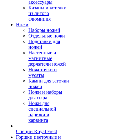
аксессуары
Казаны и котелки
из литого
алюминия
Ножи
Наборы ножей
Отдельные ножи
Подставки для
ножей
Настенные и
магнитные
держатели ножей
Ножеточки и
мусаты
Камни для заточки
ножей
Ножи и наборы
для сыра
Ножи для
специальной
нарезки и
карвинга
Специи Royal Field
Горшки цветочные и