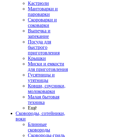
Кастрюли
Мантоварки и
пароварки
Скороварки и
соковарки
Выпечка и
запекание
Посуда для
быстрого
приготовления
Крышки
Миски и емкости
для приготовления
Гусятницы и
утятницы
Ковши, соусники,
молоковарки
Малая бытовая
техника
Ещё
Сковороды, сотейники,
воки
Блинные
сковороды
Сковороды-гриль