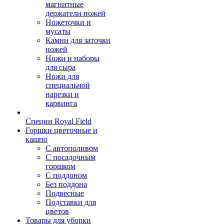
магнитные
держатели ножей
Ножеточки и
мусаты
Камни для заточки
ножей
Ножи и наборы
для сыра
Ножи для
специальной
нарезки и
карвинга
Специи Royal Field
Горшки цветочные и
кашпо
С автополивом
С посадочным
горшком
С поддоном
Без поддона
Подвесные
Подставки для
цветов
Товары для уборки