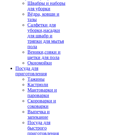
Швабры и наборы
для уборки
Вёдра, ковши и
тазы
Салфетки для
уборки,насадки
для швабр и
тряпки для мытья
пола
Веники,совки и
щетки для пола
Окномойки
Посуда для
приготовления
Тажины
Кастрюли
Мантоварки и
пароварки
Скороварки и
соковарки
Выпечка и
запекание
Посуда для
быстрого
приготовления