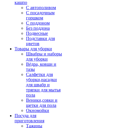
кашпо
С автополивом
С посадочным
горшком
С поддоном
Без поддона
Подвесные
Подставки для
цветов
Товары для уборки
Швабры и наборы
для уборки
Вёдра, ковши и
тазы
Салфетки для
уборки,насадки
для швабр и
тряпки для мытья
пола
Веники,совки и
щетки для пола
Окномойки
Посуда для
приготовления
Тажины