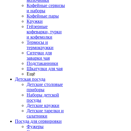
молочники
Кофейные сервизы
и наборы
Кофейные пары
Кружки
Гейзерные
кофеварки, турки
и кофемолки
Термосы и
термокружки
Ситечки для
заварки чая
Подстаканники
Шкатулки для чая
Ещё
Детская посуда
Детские столовые
приборы
Наборы детской
посуды
Детские кружки
Детские тарелки и
салатники
Посуда для сервировки
Фужеры