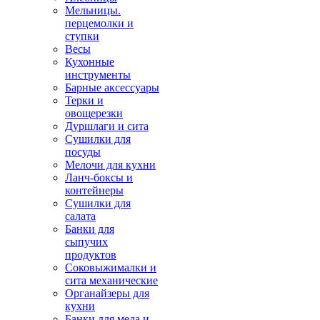
Мельницы.
перцемолки и
ступки
Весы
Кухонные
инструменты
Барные аксессуары
Терки и
овощерезки
Дуршлаги и сита
Сушилки для
посуды
Мелочи для кухни
Ланч-боксы и
контейнеры
Сушилки для
салата
Банки для
сыпучих
продуктов
Соковыжималки и
сита механические
Органайзеры для
кухни
Банки для меда и