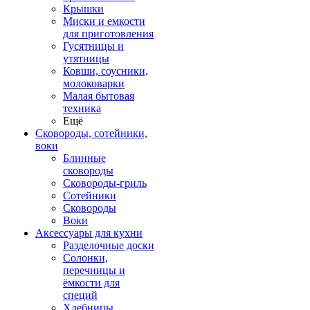
Крышки
Миски и емкости
для приготовления
Гусятницы и
утятницы
Ковши, соусники,
молоковарки
Малая бытовая
техника
Ещё
Сковороды, сотейники,
воки
Блинные
сковороды
Сковороды-гриль
Сотейники
Сковороды
Воки
Аксессуары для кухни
Разделочные доски
Солонки,
перечницы и
ёмкости для
специй
Хлебницы