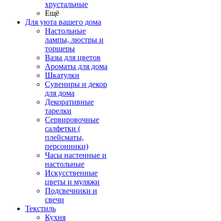
хрустальные
Ещё
Для уюта вашего дома
Настольные
лампы, люстры и
торшеры
Вазы для цветов
Ароматы для дома
Шкатулки
Сувениры и декор
для дома
Декоративные
тарелки
Сервировочные
салфетки (
плейсматы,
персонники)
Часы настенные и
настольные
Искусственные
цветы и муляжи
Подсвечники и
свечи
Текстиль
Кухня