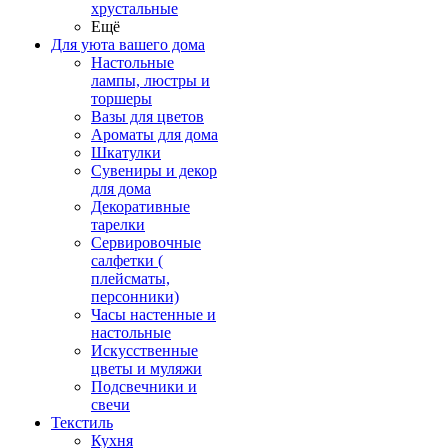
хрустальные
Ещё
Для уюта вашего дома
Настольные
лампы, люстры и
торшеры
Вазы для цветов
Ароматы для дома
Шкатулки
Сувениры и декор
для дома
Декоративные
тарелки
Сервировочные
салфетки (
плейсматы,
персонники)
Часы настенные и
настольные
Искусственные
цветы и муляжи
Подсвечники и
свечи
Текстиль
Кухня