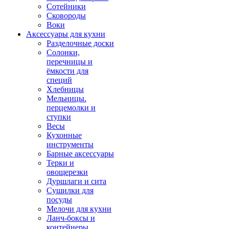
Сотейники
Сковороды
Воки
Аксессуары для кухни
Разделочные доски
Солонки,
перечницы и
ёмкости для
специй
Хлебницы
Мельницы.
перцемолки и
ступки
Весы
Кухонные
инструменты
Барные аксессуары
Терки и
овощерезки
Дуршлаги и сита
Сушилки для
посуды
Мелочи для кухни
Ланч-боксы и
контейнеры