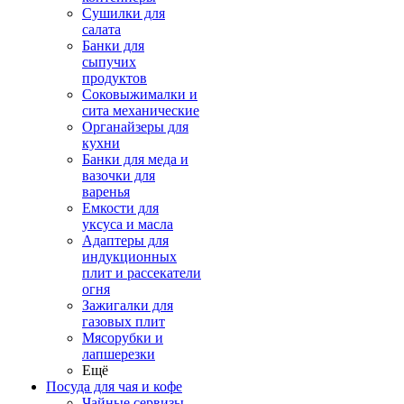
Сушилки для
салата
Банки для
сыпучих
продуктов
Соковыжималки и
сита механические
Органайзеры для
кухни
Банки для меда и
вазочки для
варенья
Емкости для
уксуса и масла
Адаптеры для
индукционных
плит и рассекатели
огня
Зажигалки для
газовых плит
Мясорубки и
лапшерезки
Ещё
Посуда для чая и кофе
Чайные сервизы