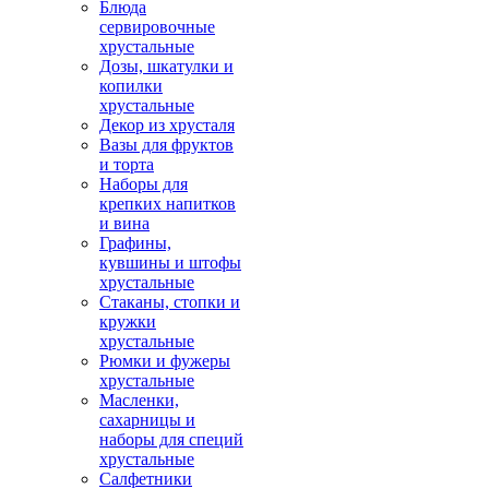
Блюда
сервировочные
хрустальные
Дозы, шкатулки и
копилки
хрустальные
Декор из хрусталя
Вазы для фруктов
и торта
Наборы для
крепких напитков
и вина
Графины,
кувшины и штофы
хрустальные
Стаканы, стопки и
кружки
хрустальные
Рюмки и фужеры
хрустальные
Масленки,
сахарницы и
наборы для специй
хрустальные
Салфетники