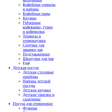
молочники
Кофейные сервизы
и наборы
Кофейные пары
Кружки
Гейзерные
кофеварки, турки
и кофемолки
Термосы и
термокружки
Ситечки для
заварки чая
Подстаканники
Шкатулки для чая
Ещё
Детская посуда
Детские столовые
приборы
Наборы детской
посуды
Детские кружки
Детские тарелки и
салатники
Посуда для сервировки
Фужеры