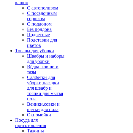
кашпо
С автополивом
С посадочным
горшком
С поддоном
Без поддона
Подвесные
Подставки для
цветов
Товары для уборки
Швабры и наборы
для уборки
Вёдра, ковши и
тазы
Салфетки для
уборки,насадки
для швабр и
тряпки для мытья
пола
Веники,совки и
щетки для пола
Окномойки
Посуда для
приготовления
Тажины