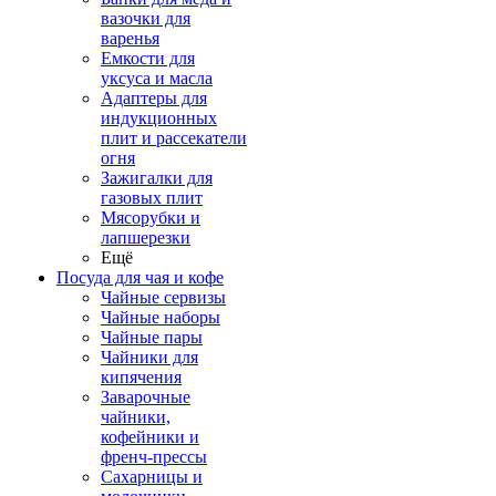
вазочки для
варенья
Емкости для
уксуса и масла
Адаптеры для
индукционных
плит и рассекатели
огня
Зажигалки для
газовых плит
Мясорубки и
лапшерезки
Ещё
Посуда для чая и кофе
Чайные сервизы
Чайные наборы
Чайные пары
Чайники для
кипячения
Заварочные
чайники,
кофейники и
френч-прессы
Сахарницы и