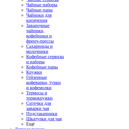
Чайные наборы
Чайные пары
Чайники для
кипячения
Заварочные
чайники,
кофейники и
френч-прессы
Сахарницы и
молочники
Кофейные сервизы
и наборы
Кофейные пары
Кружки
Гейзерные
кофеварки, турки
и кофемолки
Термосы и
термокружки
Ситечки для
заварки чая
Подстаканники
Шкатулки для чая
Ещё