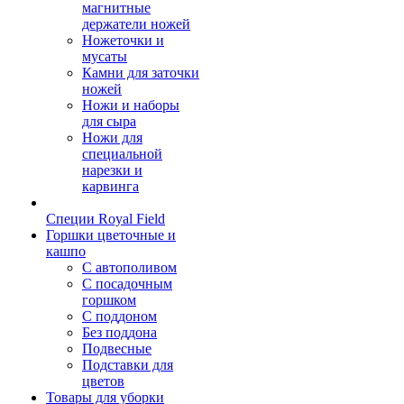
магнитные
держатели ножей
Ножеточки и
мусаты
Камни для заточки
ножей
Ножи и наборы
для сыра
Ножи для
специальной
нарезки и
карвинга
Специи Royal Field
Горшки цветочные и
кашпо
С автополивом
С посадочным
горшком
С поддоном
Без поддона
Подвесные
Подставки для
цветов
Товары для уборки