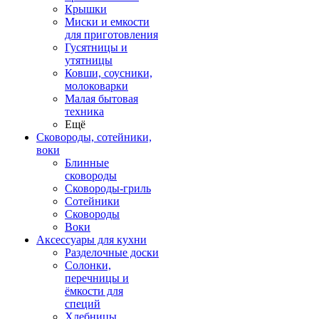
Крышки
Миски и емкости
для приготовления
Гусятницы и
утятницы
Ковши, соусники,
молоковарки
Малая бытовая
техника
Ещё
Сковороды, сотейники,
воки
Блинные
сковороды
Сковороды-гриль
Сотейники
Сковороды
Воки
Аксессуары для кухни
Разделочные доски
Солонки,
перечницы и
ёмкости для
специй
Хлебницы