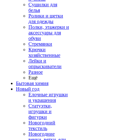
Сушилки для
белья
Ролики и щетки
для одежды
Полки, этажерки и
аксессуары для
обуви
Стремянки
Крючки
хозяйственные
Лейки и
опрыскиватели
Разное
Ещё
Бытовая химия
Новый год
Елочные игрушки
и украшения
Статуэтки,
игрушки и
фигурки
Новогодний
текстиль
Новогодние
венки, ветки, ели