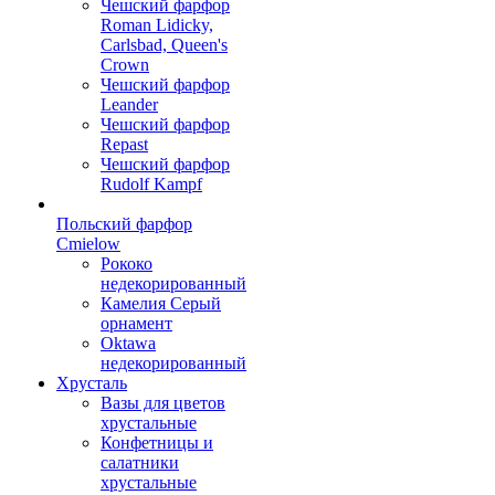
Чешский фарфор
Roman Lidicky,
Carlsbad, Queen's
Crown
Чешский фарфор
Leander
Чешский фарфор
Repast
Чешский фарфор
Rudolf Kampf
Польский фарфор
Сmielow
Рококо
недекорированный
Камелия Серый
орнамент
Oktawa
недекорированный
Хрусталь
Вазы для цветов
хрустальные
Конфетницы и
салатники
хрустальные