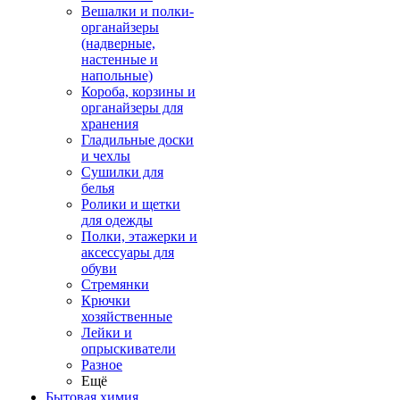
Вешалки и полки-
органайзеры
(надверные,
настенные и
напольные)
Короба, корзины и
органайзеры для
хранения
Гладильные доски
и чехлы
Сушилки для
белья
Ролики и щетки
для одежды
Полки, этажерки и
аксессуары для
обуви
Стремянки
Крючки
хозяйственные
Лейки и
опрыскиватели
Разное
Ещё
Бытовая химия