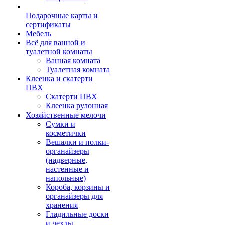
Подарочные карты и
сертификаты
Мебель
Всё для ванной и
туалетной комнаты
Ванная комната
Туалетная комната
Клеенка и скатерти
ПВХ
Скатерти ПВХ
Клеенка рулонная
Хозяйственные мелочи
Сумки и
косметички
Вешалки и полки-
органайзеры
(надверные,
настенные и
напольные)
Короба, корзины и
органайзеры для
хранения
Гладильные доски
и чехлы