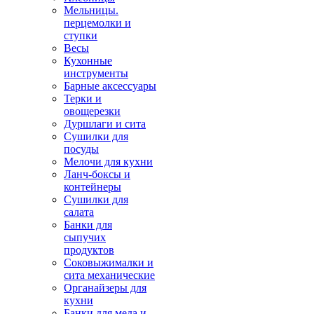
Мельницы.
перцемолки и
ступки
Весы
Кухонные
инструменты
Барные аксессуары
Терки и
овощерезки
Дуршлаги и сита
Сушилки для
посуды
Мелочи для кухни
Ланч-боксы и
контейнеры
Сушилки для
салата
Банки для
сыпучих
продуктов
Соковыжималки и
сита механические
Органайзеры для
кухни
Банки для меда и