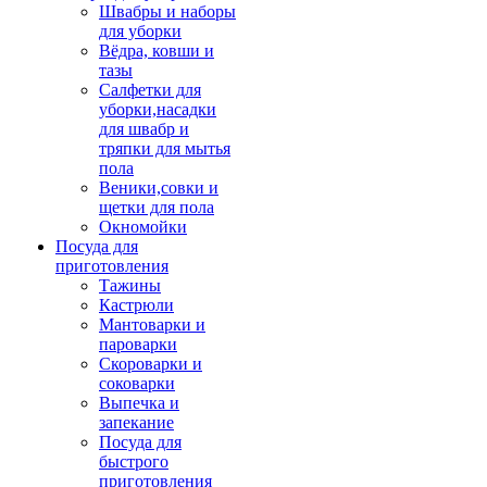
Швабры и наборы
для уборки
Вёдра, ковши и
тазы
Салфетки для
уборки,насадки
для швабр и
тряпки для мытья
пола
Веники,совки и
щетки для пола
Окномойки
Посуда для
приготовления
Тажины
Кастрюли
Мантоварки и
пароварки
Скороварки и
соковарки
Выпечка и
запекание
Посуда для
быстрого
приготовления