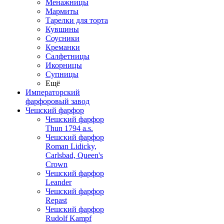
Менажницы
Мармиты
Тарелки для торта
Кувшины
Соусники
Креманки
Салфетницы
Икорницы
Супницы
Ещё
Императорский
фарфоровый завод
Чешский фарфор
Чешский фарфор
Thun 1794 a.s.
Чешский фарфор
Roman Lidicky,
Carlsbad, Queen's
Crown
Чешский фарфор
Leander
Чешский фарфор
Repast
Чешский фарфор
Rudolf Kampf