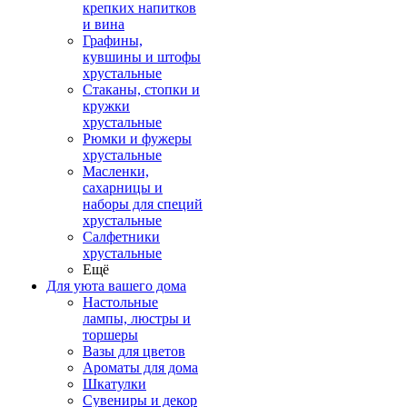
крепких напитков
и вина
Графины,
кувшины и штофы
хрустальные
Стаканы, стопки и
кружки
хрустальные
Рюмки и фужеры
хрустальные
Масленки,
сахарницы и
наборы для специй
хрустальные
Салфетники
хрустальные
Ещё
Для уюта вашего дома
Настольные
лампы, люстры и
торшеры
Вазы для цветов
Ароматы для дома
Шкатулки
Сувениры и декор