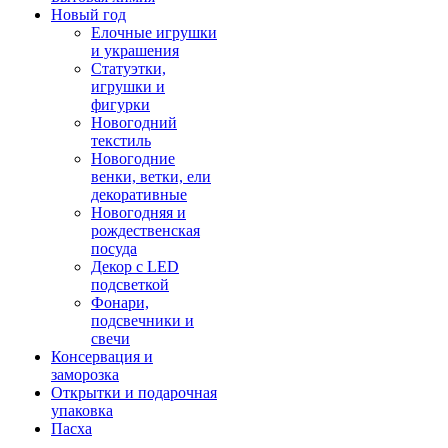
Новый год
Елочные игрушки
и украшения
Статуэтки,
игрушки и
фигурки
Новогодний
текстиль
Новогодние
венки, ветки, ели
декоративные
Новогодняя и
рождественская
посуда
Декор с LED
подсветкой
Фонари,
подсвечники и
свечи
Консервация и
заморозка
Открытки и подарочная
упаковка
Пасха