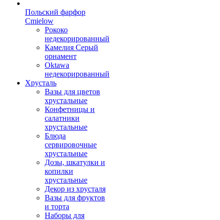
Польский фарфор
Сmielow
Рококо
недекорированный
Камелия Серый
орнамент
Oktawa
недекорированный
Хрусталь
Вазы для цветов
хрустальные
Конфетницы и
салатники
хрустальные
Блюда
сервировочные
хрустальные
Дозы, шкатулки и
копилки
хрустальные
Декор из хрусталя
Вазы для фруктов
и торта
Наборы для