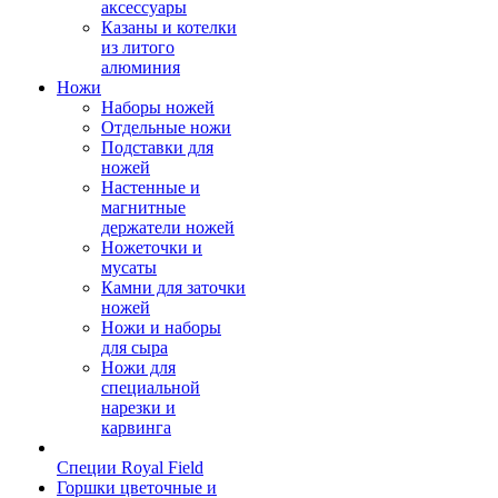
аксессуары
Казаны и котелки
из литого
алюминия
Ножи
Наборы ножей
Отдельные ножи
Подставки для
ножей
Настенные и
магнитные
держатели ножей
Ножеточки и
мусаты
Камни для заточки
ножей
Ножи и наборы
для сыра
Ножи для
специальной
нарезки и
карвинга
Специи Royal Field
Горшки цветочные и