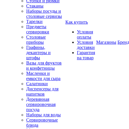
Стопки и рюмки
Стаканы
Наборы посуды и
столовые сервизы
Тарелки
Как купить
Предметы
сервировки
Условия
Столовые
оплаты
приборы
Условия
Магазины
Брен
Графины,
доставки
декантеры и
Гарантия
штофы
на товар
Вазы для фруктов
и конфетницы
Масленки и
емкости для сыра
Салатники
Диспенсеры для
напитков
Деревянная
сервировочная
посуда
Наборы для воды
Сервировочные
блюда