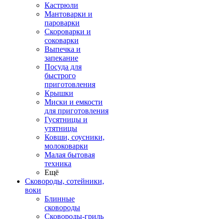
Кастрюли
Мантоварки и
пароварки
Скороварки и
соковарки
Выпечка и
запекание
Посуда для
быстрого
приготовления
Крышки
Миски и емкости
для приготовления
Гусятницы и
утятницы
Ковши, соусники,
молоковарки
Малая бытовая
техника
Ещё
Сковороды, сотейники,
воки
Блинные
сковороды
Сковороды-гриль