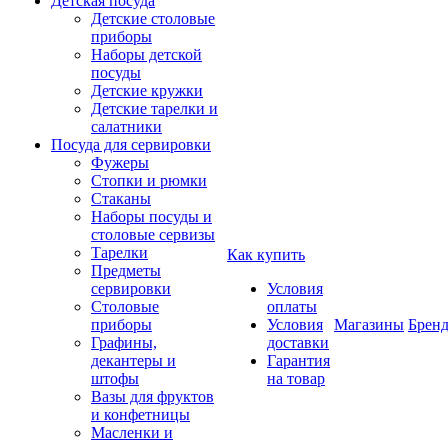
Детская посуда
Детские столовые
приборы
Наборы детской
посуды
Детские кружки
Детские тарелки и
салатники
Посуда для сервировки
Фужеры
Стопки и рюмки
Стаканы
Наборы посуды и
столовые сервизы
Тарелки
Как купить
Предметы
сервировки
Условия
Столовые
оплаты
приборы
Условия
Магазины
Брен
Графины,
доставки
декантеры и
Гарантия
штофы
на товар
Вазы для фруктов
и конфетницы
Масленки и