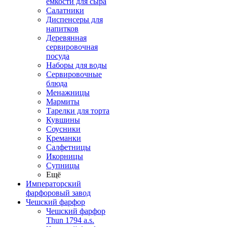
емкости для сыра
Салатники
Диспенсеры для
напитков
Деревянная
сервировочная
посуда
Наборы для воды
Сервировочные
блюда
Менажницы
Мармиты
Тарелки для торта
Кувшины
Соусники
Креманки
Салфетницы
Икорницы
Супницы
Ещё
Императорский
фарфоровый завод
Чешский фарфор
Чешский фарфор
Thun 1794 a.s.