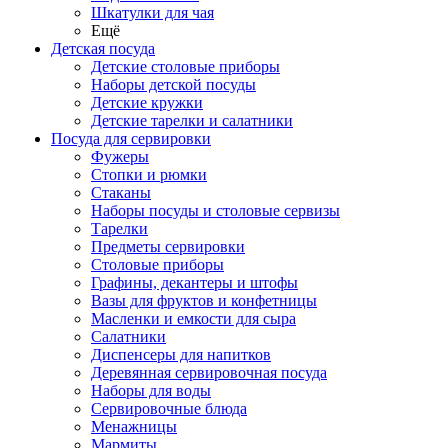
Шкатулки для чая
Ещё
Детская посуда
Детские столовые приборы
Наборы детской посуды
Детские кружки
Детские тарелки и салатники
Посуда для сервировки
Фужеры
Стопки и рюмки
Стаканы
Наборы посуды и столовые сервизы
Тарелки
Предметы сервировки
Столовые приборы
Графины, декантеры и штофы
Вазы для фруктов и конфетницы
Масленки и емкости для сыра
Салатники
Диспенсеры для напитков
Деревянная сервировочная посуда
Наборы для воды
Сервировочные блюда
Менажницы
Мармиты