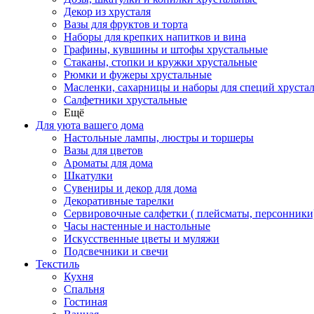
Декор из хрусталя
Вазы для фруктов и торта
Наборы для крепких напитков и вина
Графины, кувшины и штофы хрустальные
Стаканы, стопки и кружки хрустальные
Рюмки и фужеры хрустальные
Масленки, сахарницы и наборы для специй хруста
Салфетники хрустальные
Ещё
Для уюта вашего дома
Настольные лампы, люстры и торшеры
Вазы для цветов
Ароматы для дома
Шкатулки
Сувениры и декор для дома
Декоративные тарелки
Сервировочные салфетки ( плейсматы, персонники
Часы настенные и настольные
Искусственные цветы и муляжи
Подсвечники и свечи
Текстиль
Кухня
Спальня
Гостиная