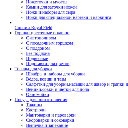
Ножеточки и мусаты
Камни для заточки ножей
Ножи и наборы для сыра
Ножи для специальной нарезки и карвинга
Специи Royal Field
Горшки цветочные и кашпо
С автополивом
С посадочным горшком
С поддоном
Без поддона
Подвесные
Подставки для цветов
Товары для уборки
Швабры и наборы для уборки
Вёдра, ковши и тазы
Салфетки для уборки,насадки для швабр и тряпки 
Веники,совки и щетки для пола
Окномойки
Посуда для приготовления
Тажины
Кастрюли
Мантоварки и пароварки
Скороварки и соковарки
Выпечка и запекание