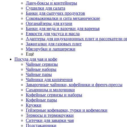
Ланч-боксы и контейнеры
Сушилки для салата
Банки для сыпучих продуктов
Соковыжималки и сита механические
Органайзеры для кухни
Банки для меда и вазочки для варенья
Емкости для уксуса и масла
Адаптеры для индукционных плит и рассекатели о
Зажигалки для газовых плит
Мясорубки и лапшерезки
Ещё
Посуда для чая и кофе
Чайные сервизы
Чайные наборы
Чайные пары
Чайники для кипячения
Заварочные чайники, кофейники и френч-прессы
Сахарницы и молочники
Кофейные сервизы и наборы
Кофейные пары
Кружки
Гейзерные кофеварки, турки и кофемолки
Термосы и термокружки
Ситечки для заварки чая
Подстаканники