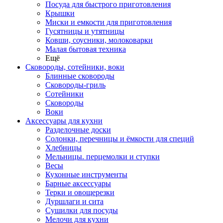
Посуда для быстрого приготовления
Крышки
Миски и емкости для приготовления
Гусятницы и утятницы
Ковши, соусники, молоковарки
Малая бытовая техника
Ещё
Сковороды, сотейники, воки
Блинные сковороды
Сковороды-гриль
Сотейники
Сковороды
Воки
Аксессуары для кухни
Разделочные доски
Солонки, перечницы и ёмкости для специй
Хлебницы
Мельницы. перцемолки и ступки
Весы
Кухонные инструменты
Барные аксессуары
Терки и овощерезки
Дуршлаги и сита
Сушилки для посуды
Мелочи для кухни