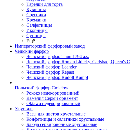
Тарелки для торта
Кувшины
Соусники
Креманки
Салфетницы
Икорницы
Супницы
Ещё
Императорский фарфоровый завод
Чешский фарфор
Чешский фарфор Thun 1794 a.s.
Чешский фарфор Roman Lidicky, Carlsbad, Queen's 
Чешский фарфор Leander
Чешский фарфор Repast
Чешский фарфор Rudolf Kampf
Польский фарфор Сmielow
Рококо недекорированный
Камелия Серый орнамент
Oktawa недекорированный
Хрусталь
Вазы для цветов хрустальные
Конфетницы и салатники хрустальные
Блюда сервировочные хрустальные
Дозы, шкатулки и копилки хрустальные