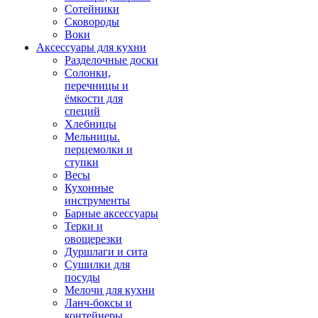
Сотейники
Сковороды
Воки
Аксессуары для кухни
Разделочные доски
Солонки,
перечницы и
ёмкости для
специй
Хлебницы
Мельницы.
перцемолки и
ступки
Весы
Кухонные
инструменты
Барные аксессуары
Терки и
овощерезки
Дуршлаги и сита
Сушилки для
посуды
Мелочи для кухни
Ланч-боксы и
контейнеры