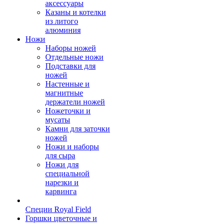
аксессуары
Казаны и котелки
из литого
алюминия
Ножи
Наборы ножей
Отдельные ножи
Подставки для
ножей
Настенные и
магнитные
держатели ножей
Ножеточки и
мусаты
Камни для заточки
ножей
Ножи и наборы
для сыра
Ножи для
специальной
нарезки и
карвинга
Специи Royal Field
Горшки цветочные и