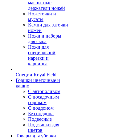
магнитные
держатели ножей
Ножеточки и
мусаты
Камни для заточки
ножей
Ножи и наборы
для сыра
Ножи для
специальной
нарезки и
карвинга
Специи Royal Field
Горшки цветочные и
кашпо
С автополивом
С посадочным
горшком
С поддоном
Без поддона
Подвесные
Подставки для
цветов
Товары для уборки