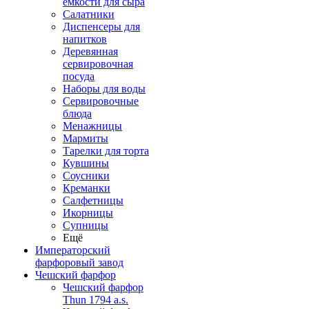
емкости для сыра
Салатники
Диспенсеры для
напитков
Деревянная
сервировочная
посуда
Наборы для воды
Сервировочные
блюда
Менажницы
Мармиты
Тарелки для торта
Кувшины
Соусники
Креманки
Салфетницы
Икорницы
Супницы
Ещё
Императорский
фарфоровый завод
Чешский фарфор
Чешский фарфор
Thun 1794 a.s.