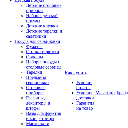
Детская посуда
Детские столовые
приборы
Наборы детской
посуды
Детские кружки
Детские тарелки и
салатники
Посуда для сервировки
Фужеры
Стопки и рюмки
Стаканы
Наборы посуды и
столовые сервизы
Тарелки
Как купить
Предметы
сервировки
Условия
Столовые
оплаты
приборы
Условия
Магазины
Брен
Графины,
доставки
декантеры и
Гарантия
штофы
на товар
Вазы для фруктов
и конфетницы
Масленки и