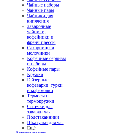
Чайные наборы
Чайные пары
Чайники для
кипячения
Заварочные
чайники,
кофейники и
френч-прессы
Сахарницы и
молочники
Кофейные сервизы
и наборы
Кофейные пары
Кружки
Гейзерные
кофеварки, турки
и кофемолки
Термосы и
термокружки
Ситечки для
заварки чая
Подстаканники
Шкатулки для чая
Ещё