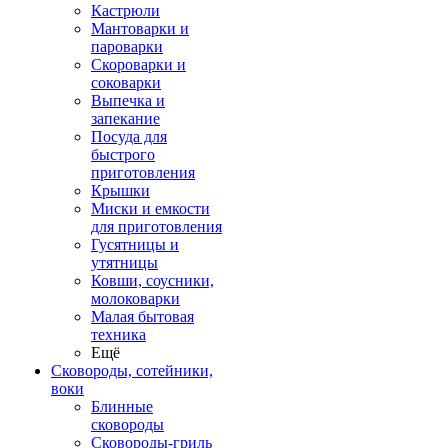
Кастрюли
Мантоварки и
пароварки
Скороварки и
соковарки
Выпечка и
запекание
Посуда для
быстрого
приготовления
Крышки
Миски и емкости
для приготовления
Гусятницы и
утятницы
Ковши, соусники,
молоковарки
Малая бытовая
техника
Ещё
Сковороды, сотейники,
воки
Блинные
сковороды
Сковороды-гриль