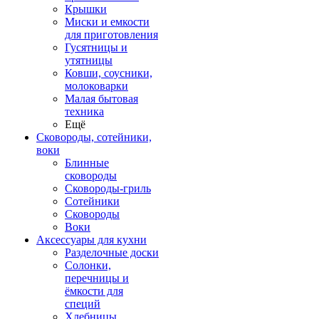
Крышки
Миски и емкости
для приготовления
Гусятницы и
утятницы
Ковши, соусники,
молоковарки
Малая бытовая
техника
Ещё
Сковороды, сотейники,
воки
Блинные
сковороды
Сковороды-гриль
Сотейники
Сковороды
Воки
Аксессуары для кухни
Разделочные доски
Солонки,
перечницы и
ёмкости для
специй
Хлебницы