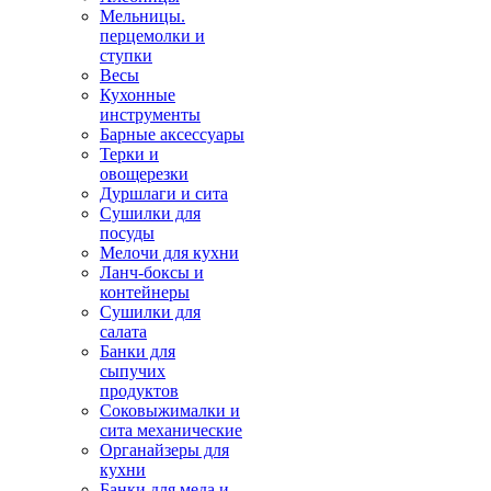
Мельницы.
перцемолки и
ступки
Весы
Кухонные
инструменты
Барные аксессуары
Терки и
овощерезки
Дуршлаги и сита
Сушилки для
посуды
Мелочи для кухни
Ланч-боксы и
контейнеры
Сушилки для
салата
Банки для
сыпучих
продуктов
Соковыжималки и
сита механические
Органайзеры для
кухни
Банки для меда и