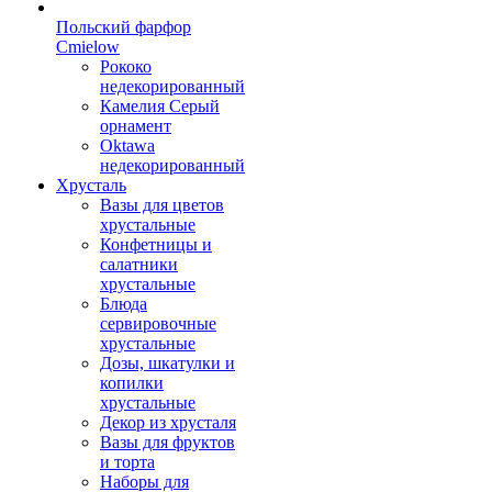
Польский фарфор
Сmielow
Рококо
недекорированный
Камелия Серый
орнамент
Oktawa
недекорированный
Хрусталь
Вазы для цветов
хрустальные
Конфетницы и
салатники
хрустальные
Блюда
сервировочные
хрустальные
Дозы, шкатулки и
копилки
хрустальные
Декор из хрусталя
Вазы для фруктов
и торта
Наборы для