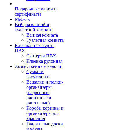
Подарочные карты и
сертификаты
Мебель
Всё для ванной и
туалетной комнаты
Ванная комната
Туалетная комната
Клеенка и скатерти
ПВХ
Скатерти ПВХ
Клеенка рулонная
Хозяйственные мелочи
Сумки и
косметички
Вешалки и полки-
органайзеры
(надверные,
настенные и
напольные)
Короба, корзины и
органайзеры для
хранения
Гладильные доски
и чехлы