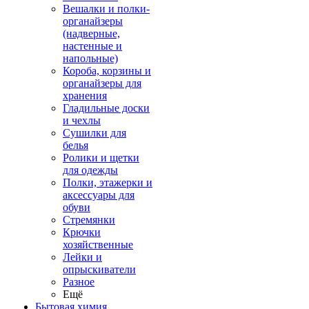
Вешалки и полки-
органайзеры
(надверные,
настенные и
напольные)
Короба, корзины и
органайзеры для
хранения
Гладильные доски
и чехлы
Сушилки для
белья
Ролики и щетки
для одежды
Полки, этажерки и
аксессуары для
обуви
Стремянки
Крючки
хозяйственные
Лейки и
опрыскиватели
Разное
Ещё
Бытовая химия