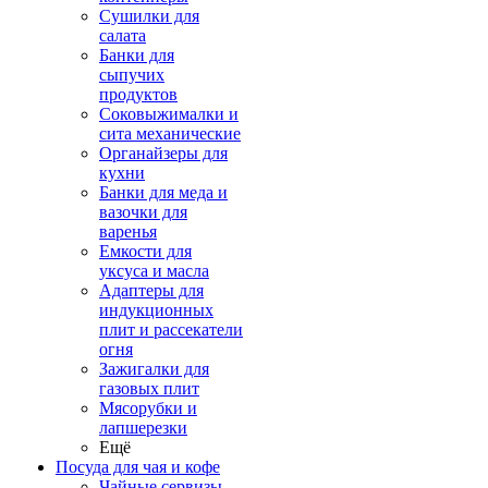
Сушилки для
салата
Банки для
сыпучих
продуктов
Соковыжималки и
сита механические
Органайзеры для
кухни
Банки для меда и
вазочки для
варенья
Емкости для
уксуса и масла
Адаптеры для
индукционных
плит и рассекатели
огня
Зажигалки для
газовых плит
Мясорубки и
лапшерезки
Ещё
Посуда для чая и кофе
Чайные сервизы