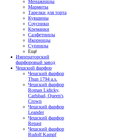
Менажницы
Мармиты
Тарелки для торта
Кувшины
Соусники
Креманки
Салфетницы
Икорницы
Супницы
Ещё
Императорский
фарфоровый завод
Чешский фарфор
Чешский фарфор
Thun 1794 a.s.
Чешский фарфор
Roman Lidicky,
Carlsbad, Queen's
Crown
Чешский фарфор
Leander
Чешский фарфор
Repast
Чешский фарфор
Rudolf Kampf