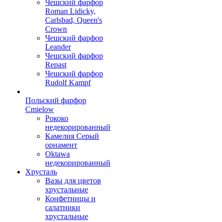
Чешский фарфор
Roman Lidicky,
Carlsbad, Queen's
Crown
Чешский фарфор
Leander
Чешский фарфор
Repast
Чешский фарфор
Rudolf Kampf
Польский фарфор
Сmielow
Рококо
недекорированный
Камелия Серый
орнамент
Oktawa
недекорированный
Хрусталь
Вазы для цветов
хрустальные
Конфетницы и
салатники
хрустальные