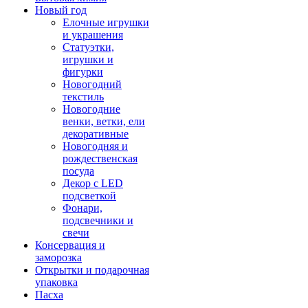
Новый год
Елочные игрушки
и украшения
Статуэтки,
игрушки и
фигурки
Новогодний
текстиль
Новогодние
венки, ветки, ели
декоративные
Новогодняя и
рождественская
посуда
Декор с LED
подсветкой
Фонари,
подсвечники и
свечи
Консервация и
заморозка
Открытки и подарочная
упаковка
Пасха