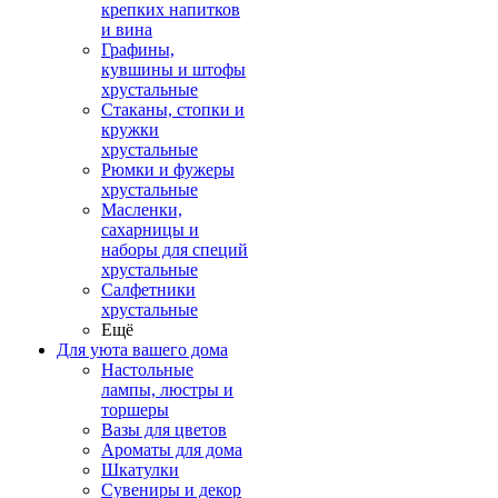
крепких напитков
и вина
Графины,
кувшины и штофы
хрустальные
Стаканы, стопки и
кружки
хрустальные
Рюмки и фужеры
хрустальные
Масленки,
сахарницы и
наборы для специй
хрустальные
Салфетники
хрустальные
Ещё
Для уюта вашего дома
Настольные
лампы, люстры и
торшеры
Вазы для цветов
Ароматы для дома
Шкатулки
Сувениры и декор