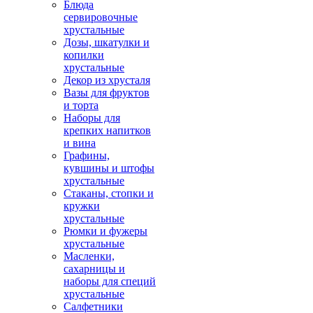
Блюда
сервировочные
хрустальные
Дозы, шкатулки и
копилки
хрустальные
Декор из хрусталя
Вазы для фруктов
и торта
Наборы для
крепких напитков
и вина
Графины,
кувшины и штофы
хрустальные
Стаканы, стопки и
кружки
хрустальные
Рюмки и фужеры
хрустальные
Масленки,
сахарницы и
наборы для специй
хрустальные
Салфетники