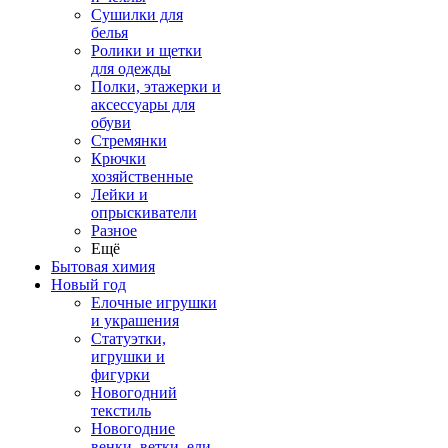
Сушилки для
белья
Ролики и щетки
для одежды
Полки, этажерки и
аксессуары для
обуви
Стремянки
Крючки
хозяйственные
Лейки и
опрыскиватели
Разное
Ещё
Бытовая химия
Новый год
Елочные игрушки
и украшения
Статуэтки,
игрушки и
фигурки
Новогодний
текстиль
Новогодние
венки, ветки, ели