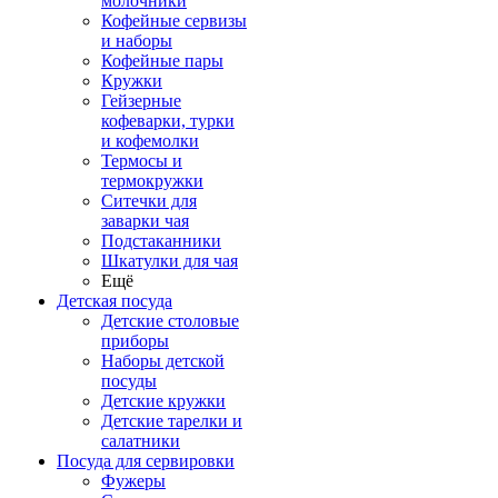
молочники
Кофейные сервизы
и наборы
Кофейные пары
Кружки
Гейзерные
кофеварки, турки
и кофемолки
Термосы и
термокружки
Ситечки для
заварки чая
Подстаканники
Шкатулки для чая
Ещё
Детская посуда
Детские столовые
приборы
Наборы детской
посуды
Детские кружки
Детские тарелки и
салатники
Посуда для сервировки
Фужеры