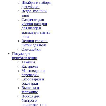
Швабры и наборы
для уборки
Вёдра, ковши и
тазы
Салфетки для
уборки,насадки
для швабр и
тряпки для мытья
пола
Веники,совки и
щетки для пола
Окномойки
Посуда для
приготовления
Тажины
Кастрюли
Мантоварки и
пароварки
Скороварки и
соковарки
Выпечка и
запекание
Посуда для
быстрого
приготовления