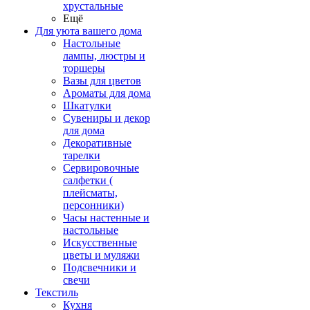
хрустальные
Ещё
Для уюта вашего дома
Настольные
лампы, люстры и
торшеры
Вазы для цветов
Ароматы для дома
Шкатулки
Сувениры и декор
для дома
Декоративные
тарелки
Сервировочные
салфетки (
плейсматы,
персонники)
Часы настенные и
настольные
Искусственные
цветы и муляжи
Подсвечники и
свечи
Текстиль
Кухня