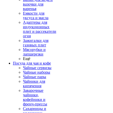
вазочки для
варенья
Емкости для
уксуса и масла
Адаптеры для
индукционных
плит и рассекатели
огня
Зажигалки для
газовых плит
Мясорубки и
лапшерезки
Ещё
Посуда для чая и кофе
Чайные сервизы
Чайные наборы
Чайные пары
Чайники для
кипячения
Заварочные
чайники,
кофейники и
френч-прессы
Сахарницы и