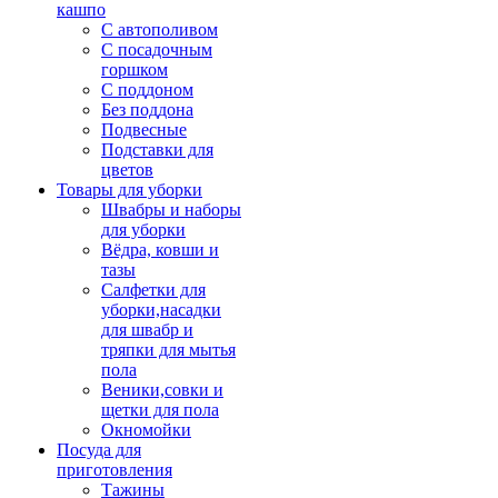
кашпо
С автополивом
С посадочным
горшком
С поддоном
Без поддона
Подвесные
Подставки для
цветов
Товары для уборки
Швабры и наборы
для уборки
Вёдра, ковши и
тазы
Салфетки для
уборки,насадки
для швабр и
тряпки для мытья
пола
Веники,совки и
щетки для пола
Окномойки
Посуда для
приготовления
Тажины