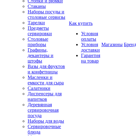
Стопки и рюмки
Стаканы
Наборы посуды и
столовые сервизы
Тарелки
Как купить
Предметы
сервировки
Условия
Столовые
оплаты
приборы
Условия
Магазины
Брен
Графины,
доставки
декантеры и
Гарантия
штофы
на товар
Вазы для фруктов
и конфетницы
Масленки и
емкости для сыра
Салатники
Диспенсеры для
напитков
Деревянная
сервировочная
посуда
Наборы для воды
Сервировочные
блюда