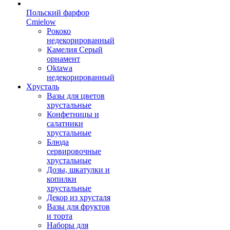
Польский фарфор
Сmielow
Рококо
недекорированный
Камелия Серый
орнамент
Oktawa
недекорированный
Хрусталь
Вазы для цветов
хрустальные
Конфетницы и
салатники
хрустальные
Блюда
сервировочные
хрустальные
Дозы, шкатулки и
копилки
хрустальные
Декор из хрусталя
Вазы для фруктов
и торта
Наборы для