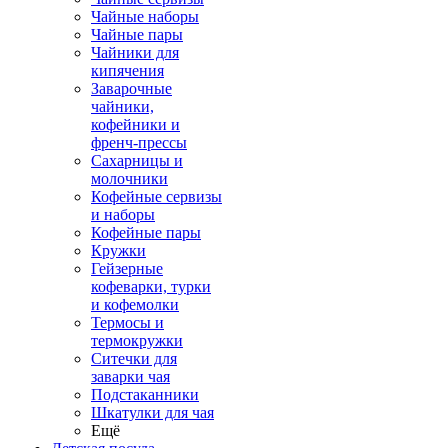
Чайные наборы
Чайные пары
Чайники для
кипячения
Заварочные
чайники,
кофейники и
френч-прессы
Сахарницы и
молочники
Кофейные сервизы
и наборы
Кофейные пары
Кружки
Гейзерные
кофеварки, турки
и кофемолки
Термосы и
термокружки
Ситечки для
заварки чая
Подстаканники
Шкатулки для чая
Ещё