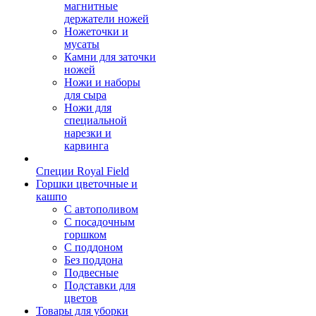
магнитные
держатели ножей
Ножеточки и
мусаты
Камни для заточки
ножей
Ножи и наборы
для сыра
Ножи для
специальной
нарезки и
карвинга
Специи Royal Field
Горшки цветочные и
кашпо
С автополивом
С посадочным
горшком
С поддоном
Без поддона
Подвесные
Подставки для
цветов
Товары для уборки