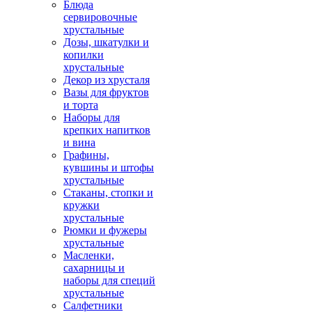
Блюда
сервировочные
хрустальные
Дозы, шкатулки и
копилки
хрустальные
Декор из хрусталя
Вазы для фруктов
и торта
Наборы для
крепких напитков
и вина
Графины,
кувшины и штофы
хрустальные
Стаканы, стопки и
кружки
хрустальные
Рюмки и фужеры
хрустальные
Масленки,
сахарницы и
наборы для специй
хрустальные
Салфетники