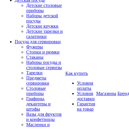
Детская посуда
Детские столовые
приборы
Наборы детской
посуды
Детские кружки
Детские тарелки и
салатники
Посуда для сервировки
Фужеры
Стопки и рюмки
Стаканы
Наборы посуды и
столовые сервизы
Тарелки
Как купить
Предметы
сервировки
Условия
Столовые
оплаты
приборы
Условия
Магазины
Брен
Графины,
доставки
декантеры и
Гарантия
штофы
на товар
Вазы для фруктов
и конфетницы
Масленки и