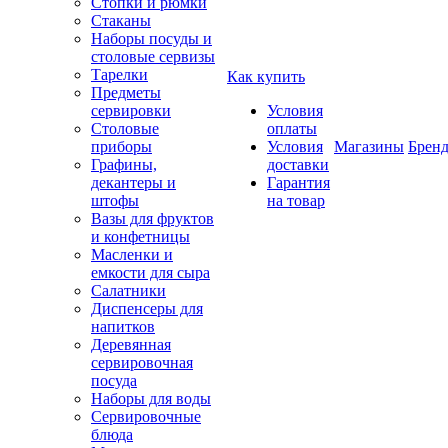
Стопки и рюмки
Стаканы
Наборы посуды и
столовые сервизы
Тарелки
Как купить
Предметы
сервировки
Условия
Столовые
оплаты
приборы
Условия
Магазины
Брен
Графины,
доставки
декантеры и
Гарантия
штофы
на товар
Вазы для фруктов
и конфетницы
Масленки и
емкости для сыра
Салатники
Диспенсеры для
напитков
Деревянная
сервировочная
посуда
Наборы для воды
Сервировочные
блюда