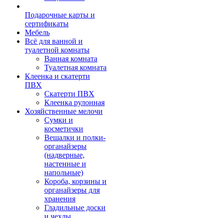
Подарочные карты и
сертификаты
Мебель
Всё для ванной и
туалетной комнаты
Ванная комната
Туалетная комната
Клеенка и скатерти
ПВХ
Скатерти ПВХ
Клеенка рулонная
Хозяйственные мелочи
Сумки и
косметички
Вешалки и полки-
органайзеры
(надверные,
настенные и
напольные)
Короба, корзины и
органайзеры для
хранения
Гладильные доски
и чехлы