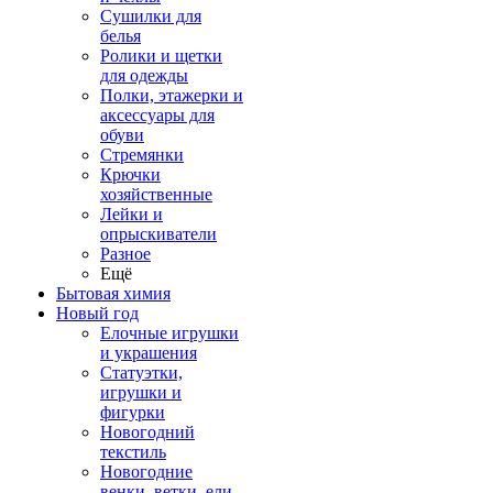
Сушилки для
белья
Ролики и щетки
для одежды
Полки, этажерки и
аксессуары для
обуви
Стремянки
Крючки
хозяйственные
Лейки и
опрыскиватели
Разное
Ещё
Бытовая химия
Новый год
Елочные игрушки
и украшения
Статуэтки,
игрушки и
фигурки
Новогодний
текстиль
Новогодние
венки, ветки, ели