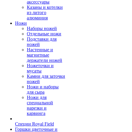
аксессуары
Казаны и котелки
из литого
алюминия
Ножи
Наборы ножей
Отдельные ножи
Подставки для
ножей
Настенные и
магнитные
держатели ножей
Ножеточки и
мусаты
Камни для заточки
ножей
Ножи и наборы
для сыра
Ножи для
специальной
нарезки и
карвинга
Специи Royal Field
Горшки цветочные и