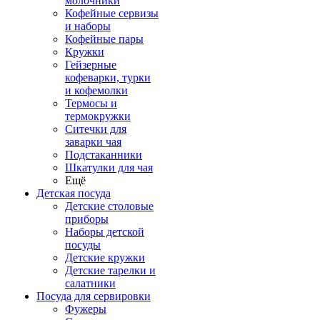
молочники
Кофейные сервизы
и наборы
Кофейные пары
Кружки
Гейзерные
кофеварки, турки
и кофемолки
Термосы и
термокружки
Ситечки для
заварки чая
Подстаканники
Шкатулки для чая
Ещё
Детская посуда
Детские столовые
приборы
Наборы детской
посуды
Детские кружки
Детские тарелки и
салатники
Посуда для сервировки
Фужеры