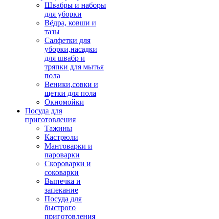
Швабры и наборы
для уборки
Вёдра, ковши и
тазы
Салфетки для
уборки,насадки
для швабр и
тряпки для мытья
пола
Веники,совки и
щетки для пола
Окномойки
Посуда для
приготовления
Тажины
Кастрюли
Мантоварки и
пароварки
Скороварки и
соковарки
Выпечка и
запекание
Посуда для
быстрого
приготовления