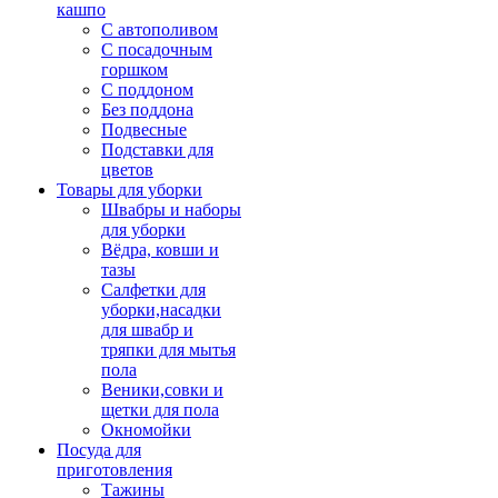
кашпо
С автополивом
С посадочным
горшком
С поддоном
Без поддона
Подвесные
Подставки для
цветов
Товары для уборки
Швабры и наборы
для уборки
Вёдра, ковши и
тазы
Салфетки для
уборки,насадки
для швабр и
тряпки для мытья
пола
Веники,совки и
щетки для пола
Окномойки
Посуда для
приготовления
Тажины