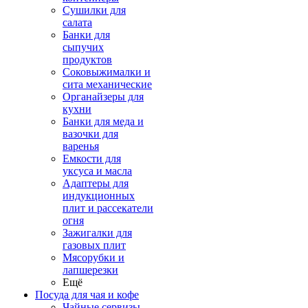
Сушилки для
салата
Банки для
сыпучих
продуктов
Соковыжималки и
сита механические
Органайзеры для
кухни
Банки для меда и
вазочки для
варенья
Емкости для
уксуса и масла
Адаптеры для
индукционных
плит и рассекатели
огня
Зажигалки для
газовых плит
Мясорубки и
лапшерезки
Ещё
Посуда для чая и кофе
Чайные сервизы