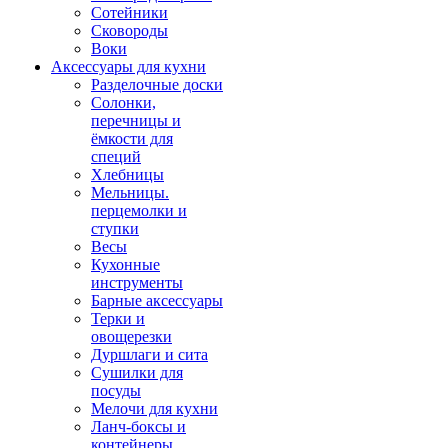
Сотейники
Сковороды
Воки
Аксессуары для кухни
Разделочные доски
Солонки,
перечницы и
ёмкости для
специй
Хлебницы
Мельницы.
перцемолки и
ступки
Весы
Кухонные
инструменты
Барные аксессуары
Терки и
овощерезки
Дуршлаги и сита
Сушилки для
посуды
Мелочи для кухни
Ланч-боксы и
контейнеры