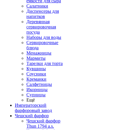
емкости для сыра
Салатники
Диспенсеры для
напитков
Деревянная
сервировочная
посуда
Наборы для воды
Сервировочные
блюда
Менажницы
Мармиты
Тарелки для торта
Кувшины
Соусники
Креманки
Салфетницы
Икорницы
Супницы
Ещё
Императорский
фарфоровый завод
Чешский фарфор
Чешский фарфор
Thun 1794 a.s.