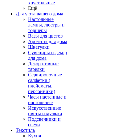
хрустальные
Ещё
Для уюта вашего дома
Настольные
лампы, люстры и
торшеры
Вазы для цветов
Ароматы для дома
Шкатулки
Сувениры и декор
для дома
Декоративные
тарелки
Сервировочные
салфетки (
плейсматы,
персонники)
Часы настенные и
настольные
Искусственные
цветы и муляжи
Подсвечники и
свечи
Текстиль
Кухня