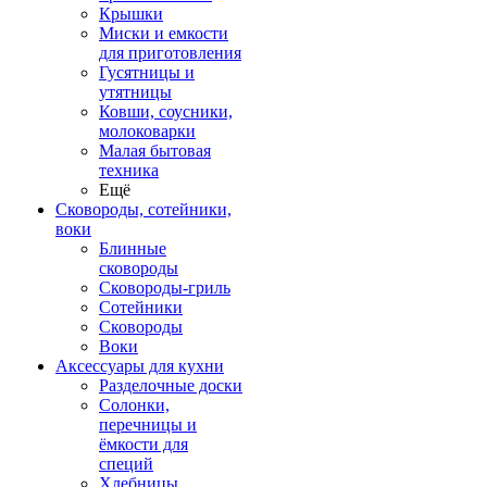
Крышки
Миски и емкости
для приготовления
Гусятницы и
утятницы
Ковши, соусники,
молоковарки
Малая бытовая
техника
Ещё
Сковороды, сотейники,
воки
Блинные
сковороды
Сковороды-гриль
Сотейники
Сковороды
Воки
Аксессуары для кухни
Разделочные доски
Солонки,
перечницы и
ёмкости для
специй
Хлебницы