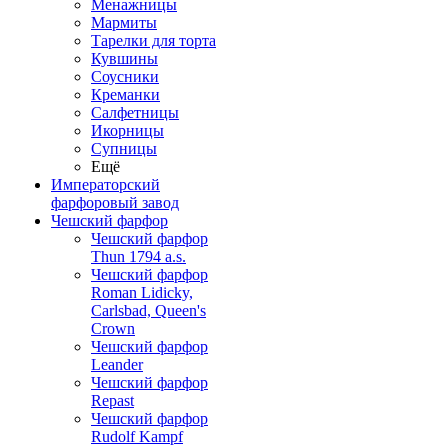
Менажницы
Мармиты
Тарелки для торта
Кувшины
Соусники
Креманки
Салфетницы
Икорницы
Супницы
Ещё
Императорский
фарфоровый завод
Чешский фарфор
Чешский фарфор
Thun 1794 a.s.
Чешский фарфор
Roman Lidicky,
Carlsbad, Queen's
Crown
Чешский фарфор
Leander
Чешский фарфор
Repast
Чешский фарфор
Rudolf Kampf