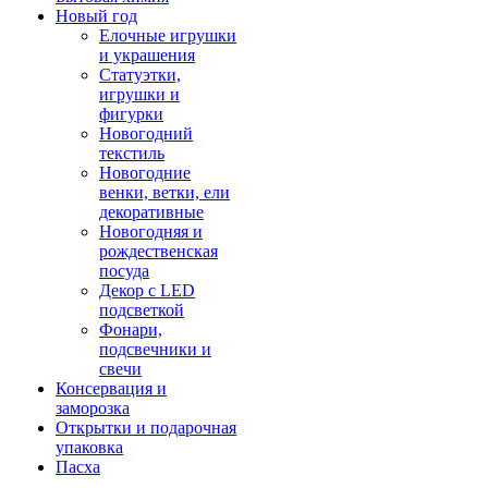
Новый год
Елочные игрушки
и украшения
Статуэтки,
игрушки и
фигурки
Новогодний
текстиль
Новогодние
венки, ветки, ели
декоративные
Новогодняя и
рождественская
посуда
Декор с LED
подсветкой
Фонари,
подсвечники и
свечи
Консервация и
заморозка
Открытки и подарочная
упаковка
Пасха