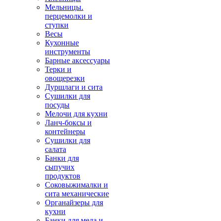
Мельницы.
перцемолки и
ступки
Весы
Кухонные
инструменты
Барные аксессуары
Терки и
овощерезки
Дуршлаги и сита
Сушилки для
посуды
Мелочи для кухни
Ланч-боксы и
контейнеры
Сушилки для
салата
Банки для
сыпучих
продуктов
Соковыжималки и
сита механические
Органайзеры для
кухни
Банки для меда и