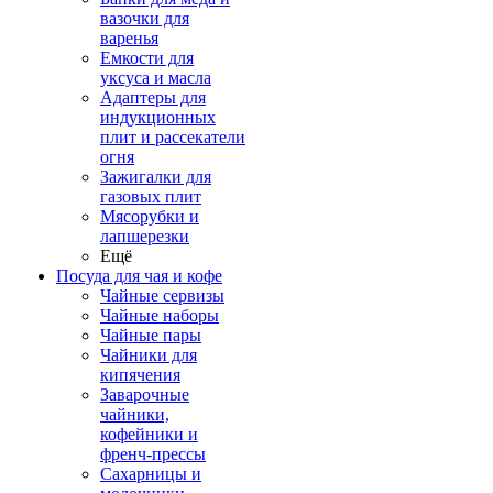
вазочки для
варенья
Емкости для
уксуса и масла
Адаптеры для
индукционных
плит и рассекатели
огня
Зажигалки для
газовых плит
Мясорубки и
лапшерезки
Ещё
Посуда для чая и кофе
Чайные сервизы
Чайные наборы
Чайные пары
Чайники для
кипячения
Заварочные
чайники,
кофейники и
френч-прессы
Сахарницы и