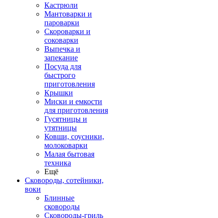
Кастрюли
Мантоварки и
пароварки
Скороварки и
соковарки
Выпечка и
запекание
Посуда для
быстрого
приготовления
Крышки
Миски и емкости
для приготовления
Гусятницы и
утятницы
Ковши, соусники,
молоковарки
Малая бытовая
техника
Ещё
Сковороды, сотейники,
воки
Блинные
сковороды
Сковороды-гриль