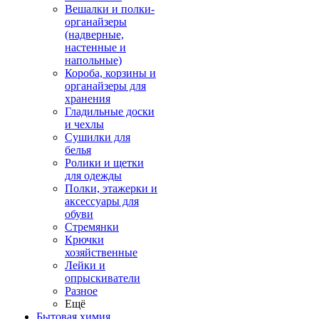
Вешалки и полки-
органайзеры
(надверные,
настенные и
напольные)
Короба, корзины и
органайзеры для
хранения
Гладильные доски
и чехлы
Сушилки для
белья
Ролики и щетки
для одежды
Полки, этажерки и
аксессуары для
обуви
Стремянки
Крючки
хозяйственные
Лейки и
опрыскиватели
Разное
Ещё
Бытовая химия