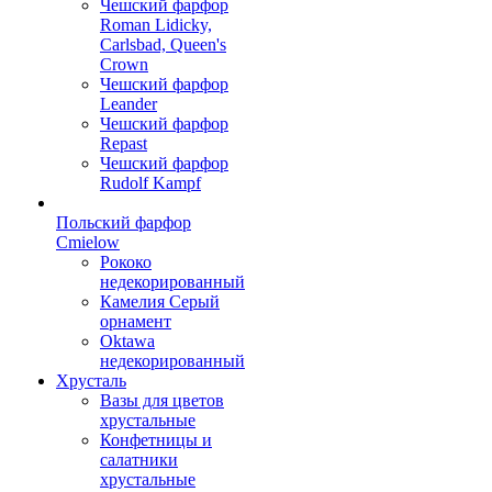
Чешский фарфор
Roman Lidicky,
Carlsbad, Queen's
Crown
Чешский фарфор
Leander
Чешский фарфор
Repast
Чешский фарфор
Rudolf Kampf
Польский фарфор
Сmielow
Рококо
недекорированный
Камелия Серый
орнамент
Oktawa
недекорированный
Хрусталь
Вазы для цветов
хрустальные
Конфетницы и
салатники
хрустальные