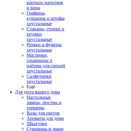
крепких напитков
и вина
Графины,
кувшины и штофы
хрустальные
Стаканы, стопки и
кружки
хрустальные
Рюмки и фужеры
хрустальные
Масленки,
сахарницы и
наборы для специй
хрустальные
Салфетники
хрустальные
Ещё
Для уюта вашего дома
Настольные
лампы, люстры и
торшеры
Вазы для цветов
Ароматы для дома
Шкатулки
Сувениры и декор