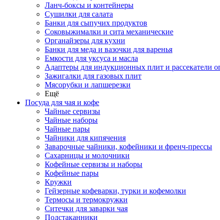
Ланч-боксы и контейнеры
Сушилки для салата
Банки для сыпучих продуктов
Соковыжималки и сита механические
Органайзеры для кухни
Банки для меда и вазочки для варенья
Емкости для уксуса и масла
Адаптеры для индукционных плит и рассекатели о
Зажигалки для газовых плит
Мясорубки и лапшерезки
Ещё
Посуда для чая и кофе
Чайные сервизы
Чайные наборы
Чайные пары
Чайники для кипячения
Заварочные чайники, кофейники и френч-прессы
Сахарницы и молочники
Кофейные сервизы и наборы
Кофейные пары
Кружки
Гейзерные кофеварки, турки и кофемолки
Термосы и термокружки
Ситечки для заварки чая
Подстаканники