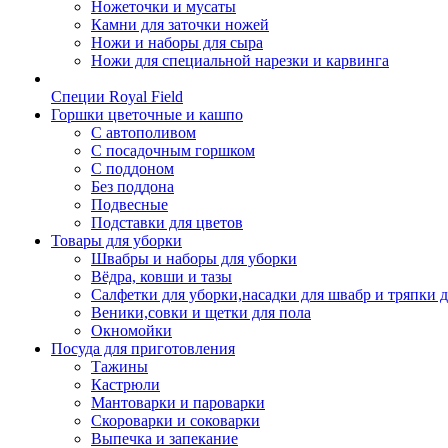
Ножеточки и мусаты
Камни для заточки ножей
Ножи и наборы для сыра
Ножи для специальной нарезки и карвинга
Специи Royal Field
Горшки цветочные и кашпо
С автополивом
С посадочным горшком
С поддоном
Без поддона
Подвесные
Подставки для цветов
Товары для уборки
Швабры и наборы для уборки
Вёдра, ковши и тазы
Салфетки для уборки,насадки для швабр и тряпки 
Веники,совки и щетки для пола
Окномойки
Посуда для приготовления
Тажины
Кастрюли
Мантоварки и пароварки
Скороварки и соковарки
Выпечка и запекание