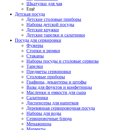
Шкатулки для чая
Ещё
Детская посуда
Детские столовые приборы
Наборы детской посуды
Детские кружки
Детские тарелки и салатники
Посуда для сервировки
Фужеры
Стопки и рюмки
Стаканы
Наборы посуды и столовые сервизы
Тарелки
Предметы сервировки
Столовые приборы
Графины, декантеры и штофы
Вазы для фруктов и конфетницы
Масленки и емкости для сыра
Салатники
Диспенсеры для напитков
Деревянная сервировочная посуда
Наборы для воды
Сервировочные блюда
Менажницы
Мармиты