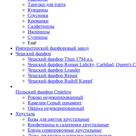
Тарелки для торта
Кувшины
Соусники
Креманки
Салфетницы
Икорницы
Супницы
Ещё
Императорский фарфоровый завод
Чешский фарфор
Чешский фарфор Thun 1794 a.s.
Чешский фарфор Roman Lidicky, Carlsbad, Queen's 
Чешский фарфор Leander
Чешский фарфор Repast
Чешский фарфор Rudolf Kampf
Польский фарфор Сmielow
Рококо недекорированный
Камелия Серый орнамент
Oktawa недекорированный
Хрусталь
Вазы для цветов хрустальные
Конфетницы и салатники хрустальные
Блюда сервировочные хрустальные
Дозы, шкатулки и копилки хрустальные