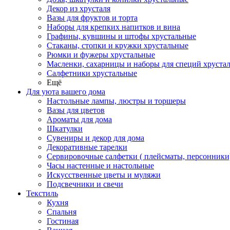
Декор из хрусталя
Вазы для фруктов и торта
Наборы для крепких напитков и вина
Графины, кувшины и штофы хрустальные
Стаканы, стопки и кружки хрустальные
Рюмки и фужеры хрустальные
Масленки, сахарницы и наборы для специй хруста
Салфетники хрустальные
Ещё
Для уюта вашего дома
Настольные лампы, люстры и торшеры
Вазы для цветов
Ароматы для дома
Шкатулки
Сувениры и декор для дома
Декоративные тарелки
Сервировочные салфетки ( плейсматы, персонники
Часы настенные и настольные
Искусственные цветы и муляжи
Подсвечники и свечи
Текстиль
Кухня
Спальня
Гостиная