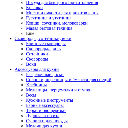
Посуда для быстрого приготовления
Крышки
Миски и емкости для приготовления
Гусятницы и утятницы
Ковши, соусники, молоковарки
Малая бытовая техника
Ещё
Сковороды, сотейники, воки
Блинные сковороды
Сковороды-гриль
Сотейники
Сковороды
Воки
Аксессуары для кухни
Разделочные доски
Солонки, перечницы и ёмкости для специй
Хлебницы
Мельницы. перцемолки и ступки
Весы
Кухонные инструменты
Барные аксессуары
Терки и овощерезки
Дуршлаги и сита
Сушилки для посуды
Мелочи для кухни