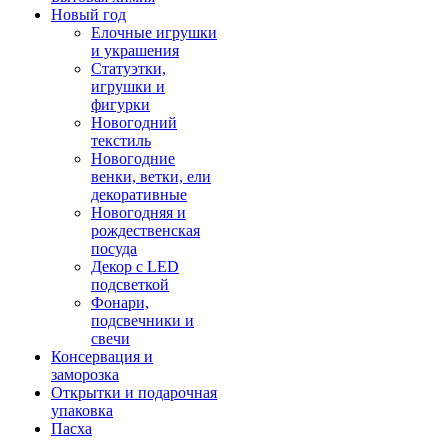
Новый год
Елочные игрушки
и украшения
Статуэтки,
игрушки и
фигурки
Новогодний
текстиль
Новогодние
венки, ветки, ели
декоративные
Новогодняя и
рождественская
посуда
Декор с LED
подсветкой
Фонари,
подсвечники и
свечи
Консервация и
заморозка
Открытки и подарочная
упаковка
Пасха