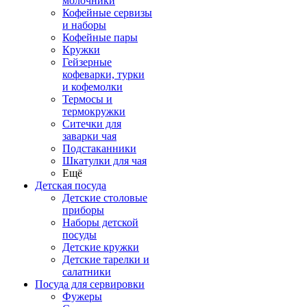
молочники
Кофейные сервизы
и наборы
Кофейные пары
Кружки
Гейзерные
кофеварки, турки
и кофемолки
Термосы и
термокружки
Ситечки для
заварки чая
Подстаканники
Шкатулки для чая
Ещё
Детская посуда
Детские столовые
приборы
Наборы детской
посуды
Детские кружки
Детские тарелки и
салатники
Посуда для сервировки
Фужеры