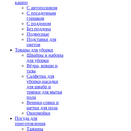
кашпо
С автополивом
С посадочным
горшком
С поддоном
Без поддона
Подвесные
Подставки для
цветов
Товары для уборки
Швабры и наборы
для уборки
Вёдра, ковши и
тазы
Салфетки для
уборки,насадки
для швабр и
тряпки для мытья
пола
Веники,совки и
щетки для пола
Окномойки
Посуда для
приготовления
Тажины