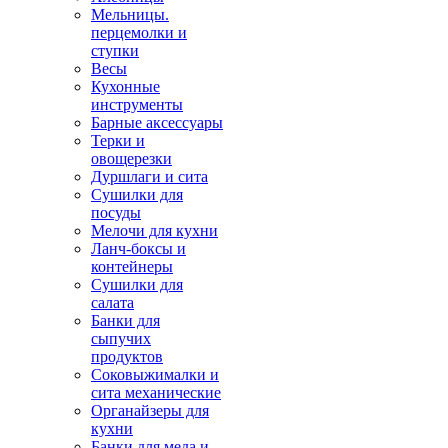
Мельницы.
перцемолки и
ступки
Весы
Кухонные
инструменты
Барные аксессуары
Терки и
овощерезки
Дуршлаги и сита
Сушилки для
посуды
Мелочи для кухни
Ланч-боксы и
контейнеры
Сушилки для
салата
Банки для
сыпучих
продуктов
Соковыжималки и
сита механические
Органайзеры для
кухни
Банки для меда и