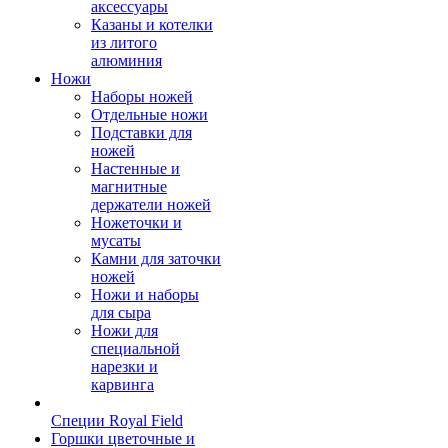
аксессуары
Казаны и котелки
из литого
алюминия
Ножи
Наборы ножей
Отдельные ножи
Подставки для
ножей
Настенные и
магнитные
держатели ножей
Ножеточки и
мусаты
Камни для заточки
ножей
Ножи и наборы
для сыра
Ножи для
специальной
нарезки и
карвинга
Специи Royal Field
Горшки цветочные и