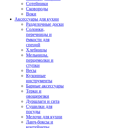
Сотейники
Сковороды
Воки
Аксессуары для кухни
Разделочные доски
Солонки,
перечницы и
ёмкости для
специй
Хлебницы
Мельницы.
перцемолки и
ступки
Весы
Кухонные
инструменты
Барные аксессуары
Терки и
овощерезки
Дуршлаги и сита
Сушилки для
посуды
Мелочи для кухни
Ланч-боксы и
контейнеры