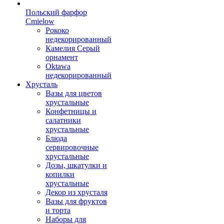
Польский фарфор
Сmielow
Рококо
недекорированный
Камелия Серый
орнамент
Oktawa
недекорированный
Хрусталь
Вазы для цветов
хрустальные
Конфетницы и
салатники
хрустальные
Блюда
сервировочные
хрустальные
Дозы, шкатулки и
копилки
хрустальные
Декор из хрусталя
Вазы для фруктов
и торта
Наборы для