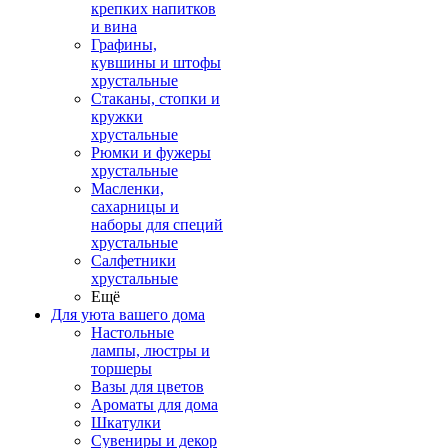
крепких напитков
и вина
Графины,
кувшины и штофы
хрустальные
Стаканы, стопки и
кружки
хрустальные
Рюмки и фужеры
хрустальные
Масленки,
сахарницы и
наборы для специй
хрустальные
Салфетники
хрустальные
Ещё
Для уюта вашего дома
Настольные
лампы, люстры и
торшеры
Вазы для цветов
Ароматы для дома
Шкатулки
Сувениры и декор