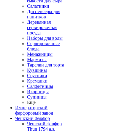
емкости для сыра
Салатники
Диспенсеры для
напитков
Деревянная
сервировочная
посуда
Наборы для воды
Сервировочные
блюда
Менажницы
Мармиты
Тарелки для торта
Кувшины
Соусники
Креманки
Салфетницы
Икорницы
Супницы
Ещё
Императорский
фарфоровый завод
Чешский фарфор
Чешский фарфор
Thun 1794 a.s.