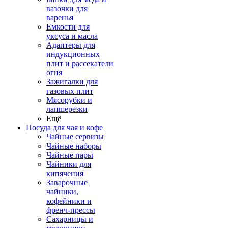
вазочки для
варенья
Емкости для
уксуса и масла
Адаптеры для
индукционных
плит и рассекатели
огня
Зажигалки для
газовых плит
Мясорубки и
лапшерезки
Ещё
Посуда для чая и кофе
Чайные сервизы
Чайные наборы
Чайные пары
Чайники для
кипячения
Заварочные
чайники,
кофейники и
френч-прессы
Сахарницы и