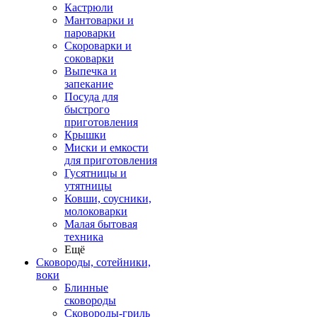
Кастрюли
Мантоварки и
пароварки
Скороварки и
соковарки
Выпечка и
запекание
Посуда для
быстрого
приготовления
Крышки
Миски и емкости
для приготовления
Гусятницы и
утятницы
Ковши, соусники,
молоковарки
Малая бытовая
техника
Ещё
Сковороды, сотейники,
воки
Блинные
сковороды
Сковороды-гриль