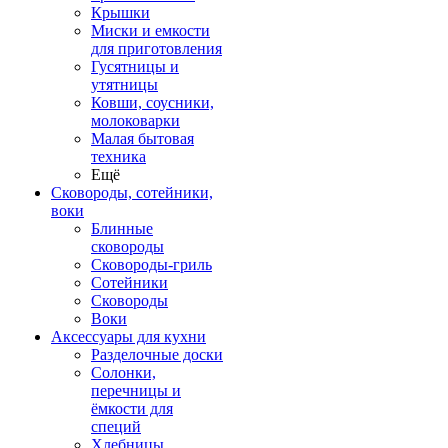
Крышки
Миски и емкости
для приготовления
Гусятницы и
утятницы
Ковши, соусники,
молоковарки
Малая бытовая
техника
Ещё
Сковороды, сотейники,
воки
Блинные
сковороды
Сковороды-гриль
Сотейники
Сковороды
Воки
Аксессуары для кухни
Разделочные доски
Солонки,
перечницы и
ёмкости для
специй
Хлебницы