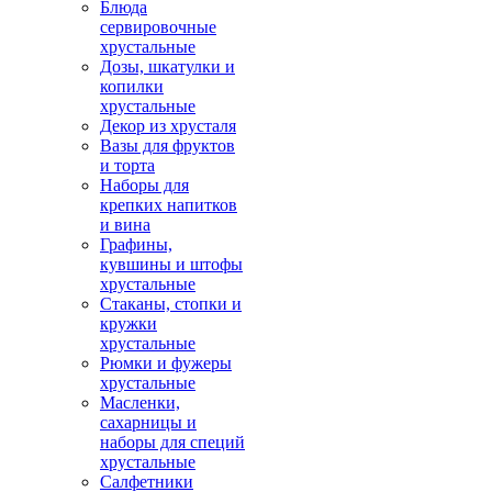
Блюда
сервировочные
хрустальные
Дозы, шкатулки и
копилки
хрустальные
Декор из хрусталя
Вазы для фруктов
и торта
Наборы для
крепких напитков
и вина
Графины,
кувшины и штофы
хрустальные
Стаканы, стопки и
кружки
хрустальные
Рюмки и фужеры
хрустальные
Масленки,
сахарницы и
наборы для специй
хрустальные
Салфетники