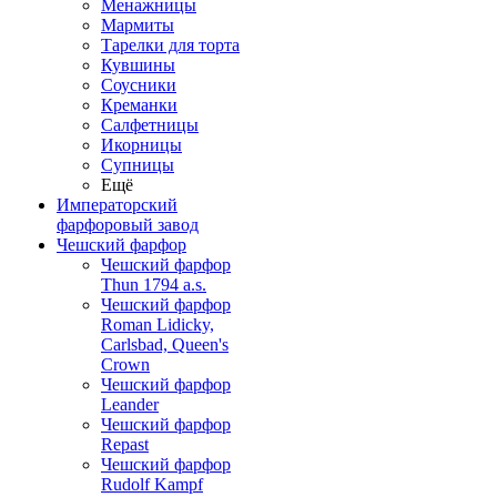
Менажницы
Мармиты
Тарелки для торта
Кувшины
Соусники
Креманки
Салфетницы
Икорницы
Супницы
Ещё
Императорский
фарфоровый завод
Чешский фарфор
Чешский фарфор
Thun 1794 a.s.
Чешский фарфор
Roman Lidicky,
Carlsbad, Queen's
Crown
Чешский фарфор
Leander
Чешский фарфор
Repast
Чешский фарфор
Rudolf Kampf