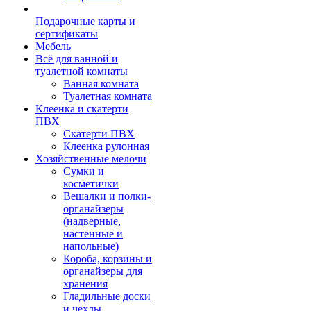
Подарочные карты и
сертификаты
Мебель
Всё для ванной и
туалетной комнаты
Ванная комната
Туалетная комната
Клеенка и скатерти
ПВХ
Скатерти ПВХ
Клеенка рулонная
Хозяйственные мелочи
Сумки и
косметички
Вешалки и полки-
органайзеры
(надверные,
настенные и
напольные)
Короба, корзины и
органайзеры для
хранения
Гладильные доски
и чехлы