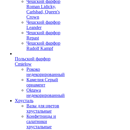
Чешский фарфор
Roman Lidicky,
Carlsbad, Queen's
Crown
Чешский фарфор
Leander
Чешский фарфор
Repast
Чешский фарфор
Rudolf Kampf
Польский фарфор
Сmielow
Рококо
недекорированный
Камелия Серый
орнамент
Oktawa
недекорированный
Хрусталь
Вазы для цветов
хрустальные
Конфетницы и
салатники
хрустальные