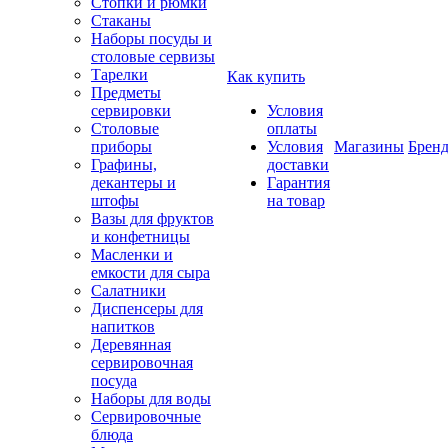
Стопки и рюмки
Стаканы
Наборы посуды и
столовые сервизы
Тарелки
Как купить
Предметы
сервировки
Условия
Столовые
оплаты
приборы
Условия
Магазины
Брен
Графины,
доставки
декантеры и
Гарантия
штофы
на товар
Вазы для фруктов
и конфетницы
Масленки и
емкости для сыра
Салатники
Диспенсеры для
напитков
Деревянная
сервировочная
посуда
Наборы для воды
Сервировочные
блюда