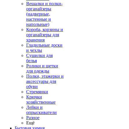
Вешалки и полки-
органайзеры
(надверные,
настенные и
напольные)
Короба, корзины и
органайзеры для
хранения
Гладильные доски
и чехлы
Сушилки для
белья
Ролики и щетки
для одежды
Полки, этажерки и
аксессуары для
обуви
Стремянки
Крючки
хозяйственные
Лейки и
опрыскиватели
Разное
Ещё
Бытовая химия