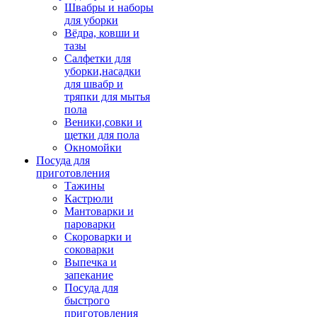
Швабры и наборы
для уборки
Вёдра, ковши и
тазы
Салфетки для
уборки,насадки
для швабр и
тряпки для мытья
пола
Веники,совки и
щетки для пола
Окномойки
Посуда для
приготовления
Тажины
Кастрюли
Мантоварки и
пароварки
Скороварки и
соковарки
Выпечка и
запекание
Посуда для
быстрого
приготовления