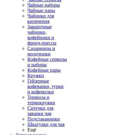
Чайные наборы
Чайные пары
Чайники для
кипячения
Заварочные
чайники,
кофейники и
френч-прессы
Сахарницы и
молочники
Кофейные сервизы
и наборы
Кофейные пары
Кружки
Гейзерные
кофеварки, турки
и кофемолки
Термосы и
термокружки
Ситечки для
заварки чая
Подстаканники
Шкатулки для чая
Ещё