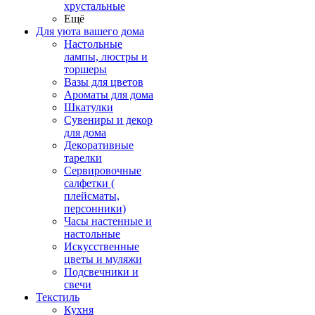
хрустальные
Ещё
Для уюта вашего дома
Настольные
лампы, люстры и
торшеры
Вазы для цветов
Ароматы для дома
Шкатулки
Сувениры и декор
для дома
Декоративные
тарелки
Сервировочные
салфетки (
плейсматы,
персонники)
Часы настенные и
настольные
Искусственные
цветы и муляжи
Подсвечники и
свечи
Текстиль
Кухня