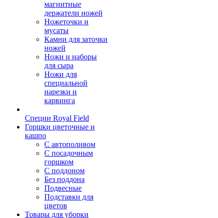
магнитные
держатели ножей
Ножеточки и
мусаты
Камни для заточки
ножей
Ножи и наборы
для сыра
Ножи для
специальной
нарезки и
карвинга
Специи Royal Field
Горшки цветочные и
кашпо
С автополивом
С посадочным
горшком
С поддоном
Без поддона
Подвесные
Подставки для
цветов
Товары для уборки