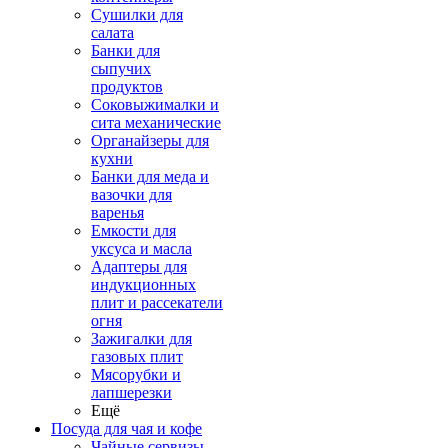
Сушилки для
салата
Банки для
сыпучих
продуктов
Соковыжималки и
сита механические
Органайзеры для
кухни
Банки для меда и
вазочки для
варенья
Емкости для
уксуса и масла
Адаптеры для
индукционных
плит и рассекатели
огня
Зажигалки для
газовых плит
Мясорубки и
лапшерезки
Ещё
Посуда для чая и кофе
Чайные сервизы