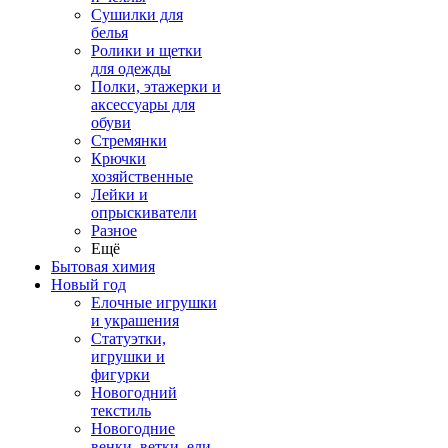
Сушилки для
белья
Ролики и щетки
для одежды
Полки, этажерки и
аксессуары для
обуви
Стремянки
Крючки
хозяйственные
Лейки и
опрыскиватели
Разное
Ещё
Бытовая химия
Новый год
Елочные игрушки
и украшения
Статуэтки,
игрушки и
фигурки
Новогодний
текстиль
Новогодние
венки, ветки, ели