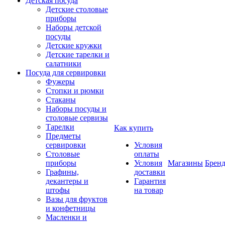
Детская посуда
Детские столовые
приборы
Наборы детской
посуды
Детские кружки
Детские тарелки и
салатники
Посуда для сервировки
Фужеры
Стопки и рюмки
Стаканы
Наборы посуды и
столовые сервизы
Тарелки
Как купить
Предметы
сервировки
Условия
Столовые
оплаты
приборы
Условия
Магазины
Брен
Графины,
доставки
декантеры и
Гарантия
штофы
на товар
Вазы для фруктов
и конфетницы
Масленки и